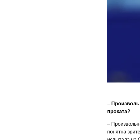
– Произволь
проката?
– Произвольн
понятна зрите
испытала на О