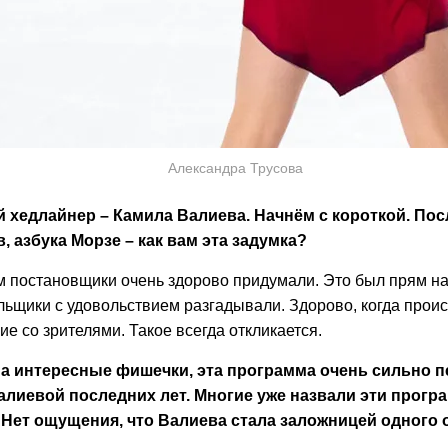
Александра Трусова
 хедлайнер – Камила Валиева. Начнём с короткой. Пос
 азбука Морзе – как вам эта задумка?
м постановщики очень здорово придумали. Это был прям н
льщики с удовольствием разгадывали. Здорово, когда прои
е со зрителями. Такое всегда откликается.
на интересные фишечки, эта программа очень сильно п
алиевой последних лет. Многие уже назвали эти прог
 Нет ощущения, что Валиева стала заложницей одного 