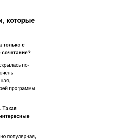
и, которые
а только с
е сочетание?
скрылась по-
 очень
нная,
воей программы.
. Такая
 интересные
чно популярная,