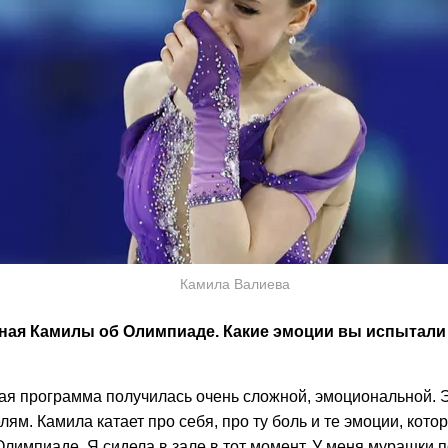
Камила Валиева
ная Камилы об Олимпиаде. Какие эмоции вы испытали
ая программа получилась очень сложной, эмоциональной. 
лям. Камила катает про себя, про ту боль и те эмоции, кото
лимпиаде. Я сидела в зале в тот момент. У меня мурашки п