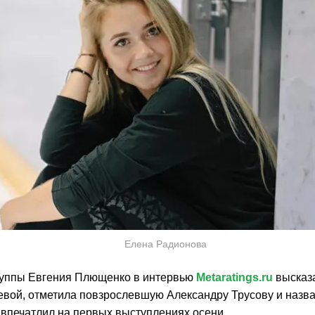
Елена Радионова
уппы Евгения Плющенко в интервью
Metaratings.ru
высказа
вой, отметила повзрослевшую Александру Трусову и назвал
 впечатлил на первых выступлениях осени.