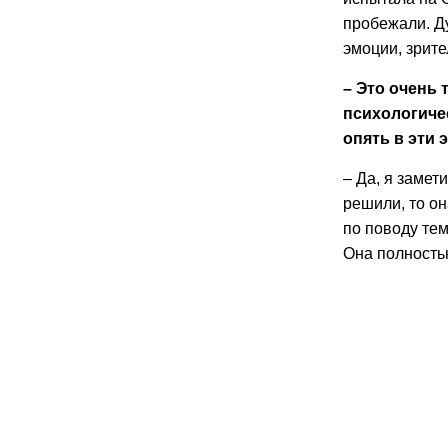
пробежали. Ду
эмоции, зрите
– Это очень 
психологиче
опять в эти
– Да, я замет
решили, то он
по поводу тем
Она полность