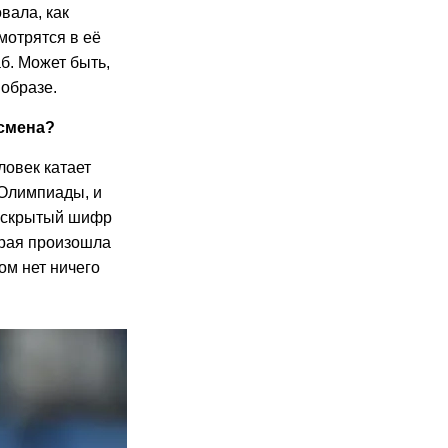
вала, как
мотрятся в её
аб. Может быть,
 образе.
тсмена?
еловек катает
 Олимпиады, и
– скрытый шифр
орая произошла
том нет ничего