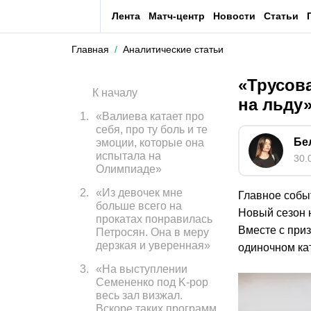
Лента
Матч-центр
Новости
Статьи
Главная
Аналитические статьи
«Трусова
К началу
на льду
1
.
«Валиева катает про
себя, про ту боль и те
Бе
эмоции, которые она
испытала на
30.
Олимпиаде»
2
.
«Из девочек мне
Главное собы
больше всего на
Новый сезон н
прокатах понравилась
Вместе с при
Петросян. Она в меру
дерзкая и уверенная»
одиночном ка
3
.
«На выступлении
Семененко под K-pop
весь зал визжал.
Вскоре таких программ