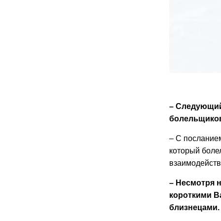
– Следующий
болельщиков,
– С послание
который боле
взаимодействи
– Несмотря 
короткими В
близнецами.