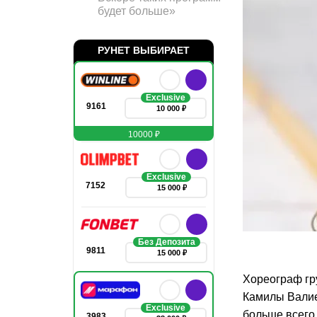
будет больше»
РУНЕТ ВЫБИРАЕТ
Exclusive
9161
10 000 ₽
10000 ₽
Exclusive
7152
15 000 ₽
Без Депозита
9811
15 000 ₽
Хореограф гр
Камилы Валие
Exclusive
больше всего
3983