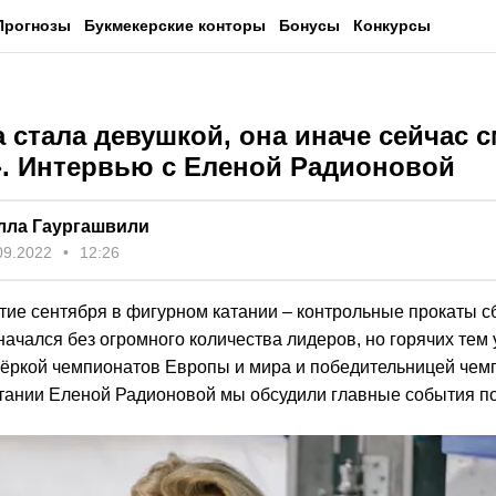
Прогнозы
Букмекерские конторы
Бонусы
Конкурсы
 стала девушкой, она иначе сейчас 
». Интервью с Еленой Радионовой
лла Гаургашвили
09.2022
12:26
тие сентября в фигурном катании – контрольные прокаты с
ачался без огромного количества лидеров, но горячих тем 
зёркой чемпионатов Европы и мира и победительницей чем
тании Еленой Радионовой мы обсудили главные события по