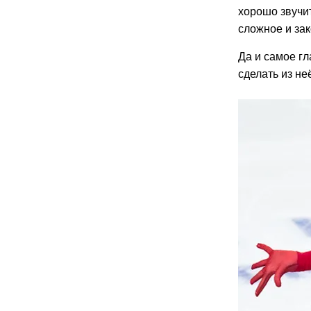
хорошо звучит
сложное и за
Да и самое г
сделать из не