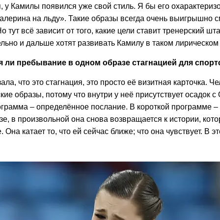
, у Камилы появился уже свой стиль. Я бы его охарактеризо
алерина на льду». Такие образы всегда очень выигрышно с
о тут всё зависит от того, какие цели ставит тренерский шт
льно и дальше хотят развивать Камилу в таком лирическом
ся ли пребывание в одном образе стагнацией для спор
зала, что это стагнация, это просто её визитная карточка. Ч
кие образы, потому что внутри у неё присутствует осадок с
ограмма – определённое послание. В короткой программе 
зе, в произвольной она снова возвращается к истории, кот
 Она катает то, что ей сейчас ближе; что она чувствует. В э