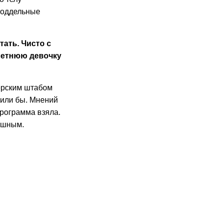
еподдельные
тать. Чисто с
-летнюю девочку
нерским штабом
вили бы. Мнений
программа взяла.
ушным.