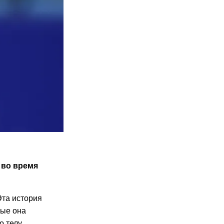
 во время
Эта история
рые она
о телу