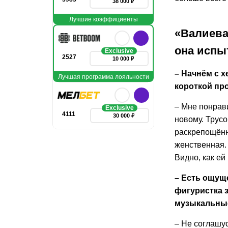
38 000 ₽
Лучшие коэффициенты
«Валиева 
она испы
Exclusive
2527
10 000 ₽
– Начнём с х
Лучшая программа лояльности
короткой пр
– Мне понрав
Exclusive
4111
30 000 ₽
новому. Трусо
раскрепощённо
женственная. 
Видно, как ей
– Есть ощуще
фигуристка 
музыкальные
– Не соглашу