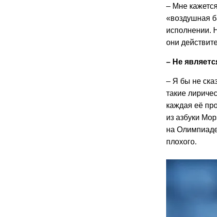
– Мне кажется
«воздушная б
исполнении. Н
они действите
– Не являет
– Я бы не ска
такие лиричес
каждая её пр
из азбуки Мор
на Олимпиаде.
плохого.