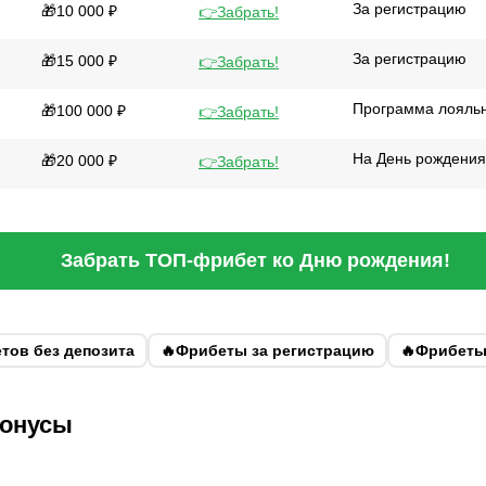
За регистрацию
🎁10 000 ₽
👉Забрать!
За регистрацию
🎁15 000 ₽
👉Забрать!
Программа лояль
🎁100 000 ₽
👉Забрать!
На День рождения
🎁20 000 ₽
👉Забрать!
Забрать ТОП-фрибет ко Дню рождения!
тов без депозита
🔥Фрибеты за регистрацию
🔥Фрибеты
бонусы
Промокод
:
META
META8
Промокод
:
META25