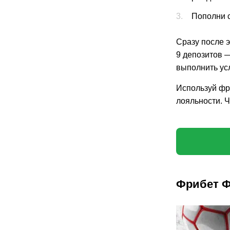
Пополни с
Сразу после 
9 депозитов 
выполнить усл
Используй фри
лояльности. Ч
Фрибет Ф