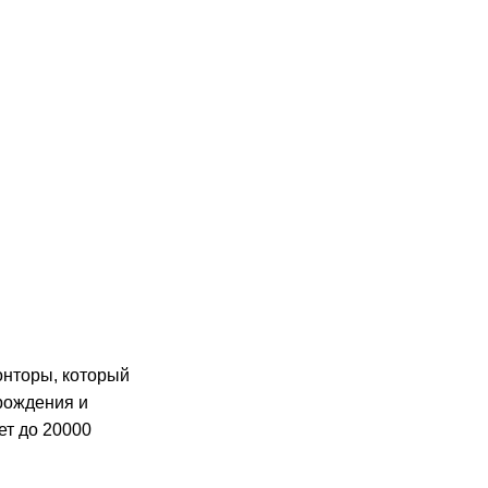
онторы, который
 рождения и
ет до 20000