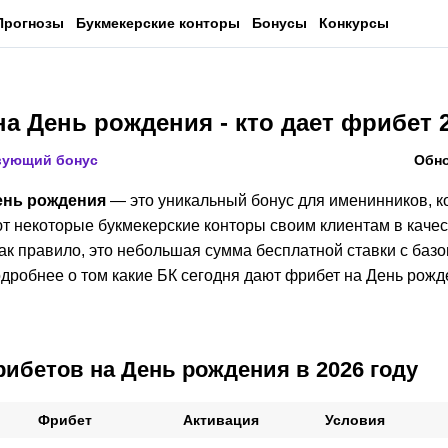
Прогнозы
Букмекерские конторы
Бонусы
Конкурсы
а День рождения - кто дает фрибет 
вующий бонус
Обн
ень рождения
— это уникальный бонус для именинников, к
т некоторые букмекерские конторы своим клиентам в качес
Как правило, это небольшая сумма бесплатной ставки с ба
дробнее о том какие БК сегодня дают фрибет на День рожд
рибетов на День рождения в 2026 году
Фрибет
Активация
Условия