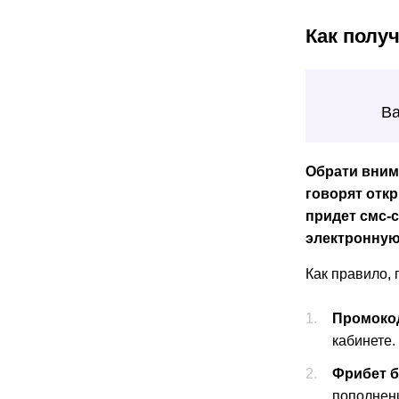
Как полу
Ва
Обрати вним
говорят откр
придет смс-
электронную 
Как правило,
Промок
кабинете.
Фрибет б
пополнени