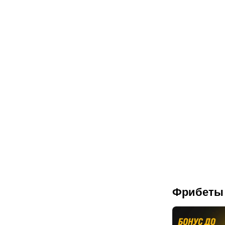
Фрибеты до 1
Winline — 10
1000 ₽ для н
игроков
Фрибеты
З
Подробнее
Открыть 
Фрибеты 