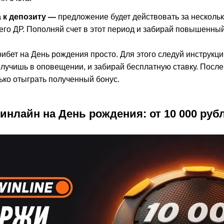
 к депозиту —
предложение будет действовать за нескольк
его ДР. Пополняй счет в этот период и забирай повышенный
ибет на День рождения просто. Для этого следуй инструкци
лучишь в оповещении, и забирай бесплатную ставку. После 
ько отыграть полученный бонус.
инлайн на День рождения: от 10 000 руб