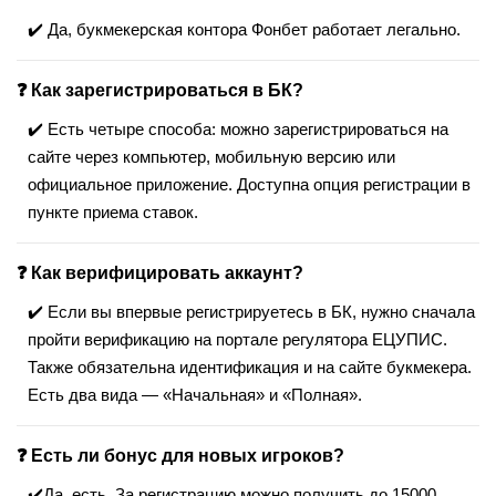
своих
цела
личных
✔️ Да, букмекерская контора Фонбет работает легально.
росс
данных
конк
вводишь,
В
❓ Как зарегистрироваться в БК?
естественно
соци
придумываешь
сетя
✔️ Есть четыре способа: можно зарегистрироваться на
пароль, я
име
сайте через компьютер, мобильную версию или
бы сказал
дост
самый
официальное приложение. Доступна опция регистрации в
конк
классический
мног
пункте приема ставок.
процесс
разд
для
фриб
регистрации,
❓ Как верифицировать аккаунт?
Я да
поэтому
пару
✔️ Если вы впервые регистрируетесь в БК, нужно сначала
здесь
побе
поставлю
пройти верификацию на портале регулятора ЕЦУПИС.
Росп
на высшую
Росп
Также обязательна идентификация и на сайте букмекера.
оценку, так
пред
Есть два вида — «Начальная» и «Полная».
как все
собо
подробно
цел
расписано,
спек
❓ Есть ли бонус для новых игроков?
где и что
игро
заполнять.
✔️Да, есть. За регистрацию можно получить до 15000
возм