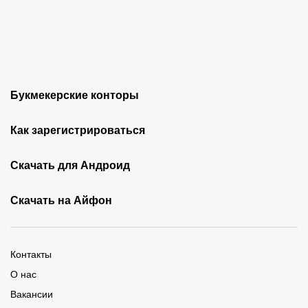
запр
букмекерской
если
компании
были
PARI,
то
которую вы
проб
хорошо
выв
знаете, а
дене
там
Букмекерские конторы
сред
коэффициенты
тако
Российские букмекеры
Обзор Винлайн
выше
почт
Как зарегистрироваться
среднего на
набл
Легальные букмекеры
Обзор Фонбет
популярные
В ча
Регистрация Винлайн
Регистрация Олимп
Онлайн ставки на спорт
Обзор Бетсити
события, да
Скачать для Андроид
воо
Регистрация Фонбет
Регистрация Мелбет
и в
быст
Лайв ставки
Обзор Мелбет
принципе
Скачать Винлайн
Скачать Олимп Бет
реаг
Регистрация Бетсити
Регистрация БК Леон
Скачать на Айфон
на всякую
на в
Скачать Фонбет
Скачать Мелбет
Регистрация Марафон
Регистрация Пари
различную
вопр
Винлайн на Айфон
Скачать Бетсити
Скачать Пари
статистику
Олимп на Айфон
Не
или
Фонбет на Айфон
прип
Скачать Марафон
Скачать Лига Ставок
Мелбет на Айфон
Контакты
второстепенные
чтоб
Бетсити на Айфон
Пари на Айфон
виды
О нас
дума
Марафон на Айфон
спорта,
Лич
Вакансии
тоже можно
каби