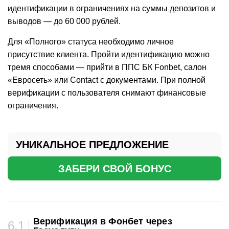
идентификации в ограничениях на суммы депозитов и
выводов — до 60 000 рублей.
Для «Полного» статуса необходимо личное
присутствие клиента. Пройти идентификацию можно
тремя способами — прийти в ППС БК Fonbet, салон
«Евросеть» или Contact с документами. При полной
верификации с пользователя снимают финансовые
ограничения.
УНИКАЛЬНОЕ ПРЕДЛОЖЕНИЕ
ЗАБЕРИ СВОЙ БОНУС
Верификация в Фонбет через
6.1