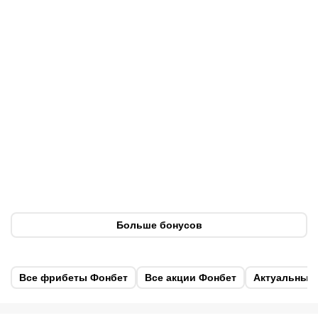
Джерси
Розыгр
«Крыльев
джерси 
Эксклюзив
Советов» с
(2DROTS
автографами в
Fonbet
Бездепозитный фрибет
Fonbet
Фонбет: до 15000
Акции
рублей за регистрацию
Акции
Без оты
Фрибеты
Без отыгрыша
Бездепозитные
Подробнее
Подроб
Подробнее
Получить
Получит
Открыть промокод
бонус
бонус
Больше бонусов
Все фрибеты Фонбет
Все акции Фонбет
Актуальные