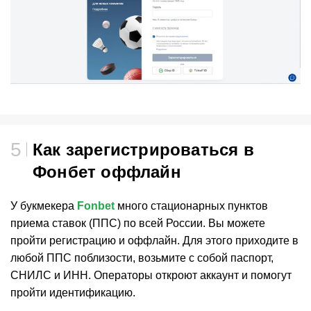
5
Как зарегистрироваться в
Фонбет оффлайн
У букмекера
Fonbet
много стационарных пунктов
приема ставок (ППС) по всей России. Вы можете
пройти регистрацию и оффлайн. Для этого приходите в
любой ППС поблизости, возьмите с собой паспорт,
СНИЛС и ИНН. Операторы откроют аккаунт и помогут
пройти идентификацию.