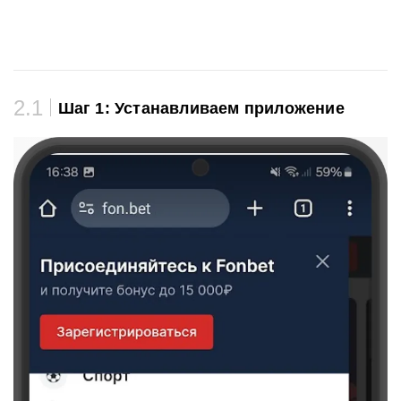
2.1
Шаг 1: Устанавливаем приложение