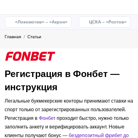
«Локомотив» – «Акрон»
ЦСКА – «Ростов»
Главная
Статьи
Регистрация в Фонбет —
инструкция
Легальные букмекерские конторы принимают ставки на
спорт только от зарегистрированных пользователей.
Регистрация в
Фонбет
проходит быстро, нужно только
заполнить анкету и верифицировать аккаунт. Новые
клиенты получают бонус —
бездепозитный фрибет до