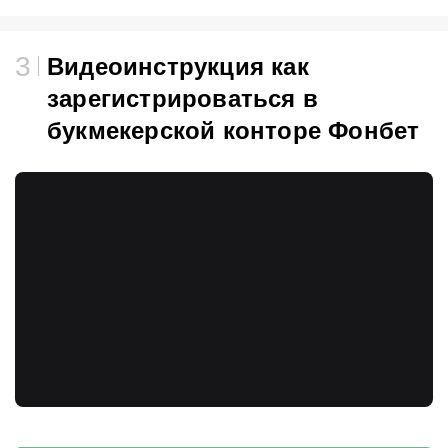
3
Видеоинструкция как
зарегистрироваться в
букмекерской конторе Фонбет