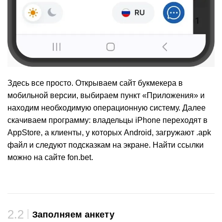
Здесь все просто. Открываем сайт букмекера в
мобильной версии, выбираем пункт «Приложения» и
находим необходимую операционную систему. Далее
скачиваем программу: владельцы iPhone переходят в
AppStore, а клиенты, у которых Android, загружают .apk
файл и следуют подсказкам на экране. Найти ссылки
можно на сайте fon.bet.
2.2
Заполняем анкету