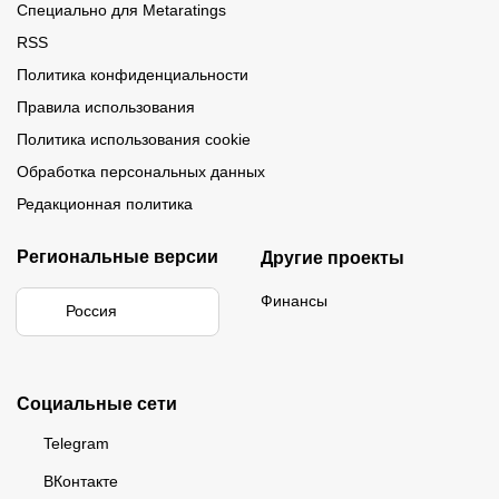
Специально для Metaratings
повыбирать
Лич
хорошенькие
каби
RSS
для себя
очен
Политика конфиденциальности
коэффициент.
удоб
Бонусы для
упра
Правила использования
действующих
не
Политика использования cookie
игроков
"зап
Бонусы для
Обработка персональных данных
Есть
действующих
"при
Редакционная политика
игроков
номе
довольнотаки
теле
неплохие в
Региональные версии
Другие проекты
элек
этой
почт
букмекерской
Финансы
изли
Россия
конторе, так
зато
как при
инфо
достаточно
Жела
активной
чтоб
Социальные сети
игре на
ном
большие
моби
Telegram
суммы,
теле
дают
ВКонтакте
указ