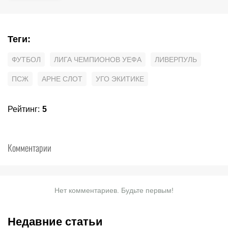
Теги
:
ФУТБОЛ
ЛИГА ЧЕМПИОНОВ УЕФА
ЛИВЕРПУЛЬ
ПСЖ
АРНЕ СЛОТ
УГО ЭКИТИКЕ
Рейтинг
:
5
Комментарии
Нет комментариев. Будьте первым!
Недавние статьи