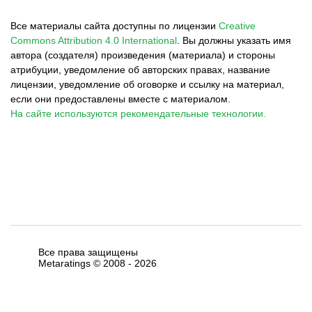
Все материалы сайта доступны по лицензии
Creative
Commons Attribution 4.0 International
.
Вы должны указать имя
автора (создателя) произведения (материала) и стороны
атрибуции, уведомление об авторских правах, название
лицензии, уведомление об оговорке и ссылку на материал,
если они предоставлены вместе с материалом.
На сайте используются рекомендательные технологии.
Все права защищены
Metaratings © 2008 -
2026