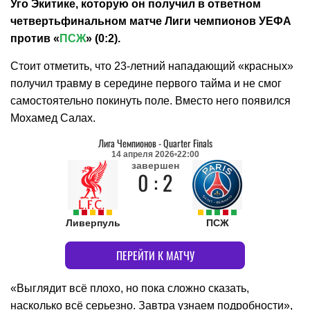
Уго Экитике, которую он получил в ответном
четвертьфинальном матче Лиги чемпионов УЕФА
против «
ПСЖ
» (0:2).
Стоит отметить, что 23-летний нападающий «красных»
получил травму в середине первого тайма и не смог
самостоятельно покинуть поле. Вместо него появился
Мохамед Салах.
Лига Чемпионов
-
Quarter Finals
14 апреля 2026
22:00
завершен
0 : 2
Ливерпуль
ПСЖ
ПЕРЕЙТИ К МАТЧУ
«Выглядит всё плохо, но пока сложно сказать,
насколько всё серьезно. Завтра узнаем подробности»,