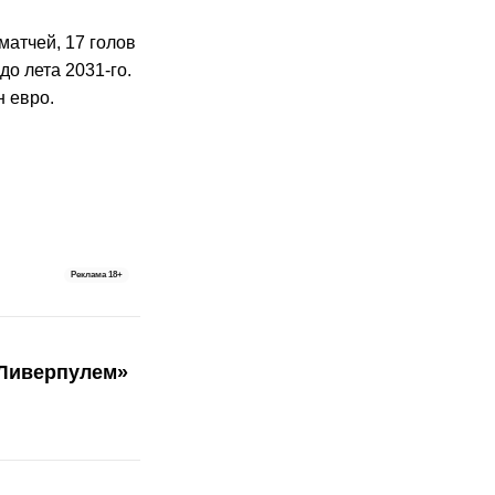
 матчей, 17 голов
до лета 2031-го.
н евро.
Реклама
18+
«Ливерпулем»