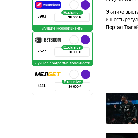
Экитике высту
Exclusive
3983
38 000 ₽
и шесть резул
Портал Transf
Лучшие коэффициенты
Exclusive
2527
10 000 ₽
Лучшая программа лояльности
Exclusive
4111
30 000 ₽