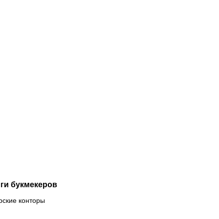
08.2026
20:50
06.08.2026
19:35
может
Валерий
 Даку
Карпин в
ать
шестой раз
партаку»
стал
мпионом?
отцом: у
РПЛ уже
тренера
ли
сборной
учаи,
России
гда
впервые
лото
родился
иносил
сын!
ин
ансфер
ги букмекеров
рские конторы