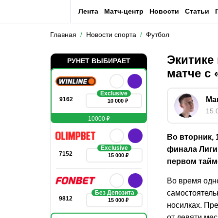
Лента
Матч-центр
Новости
Статьи
Главная
Новости спорта
Футбол
Экитике 
РУНЕТ ВЫБИРАЕТ
матче с
Exclusive
Ма
9162
10 000 ₽
15.
10000 ₽
Во вторник, 
Exclusive
финала Лиги
7152
15 000 ₽
первом тайм
Во время одно
самостоятельн
Без Депозита
9812
15 000 ₽
носилках. Пре
от девяти мес