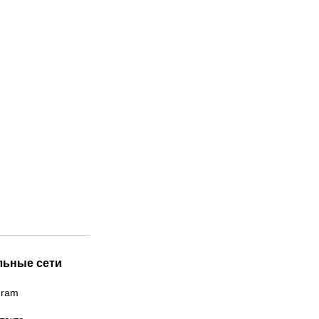
льные сети
gram