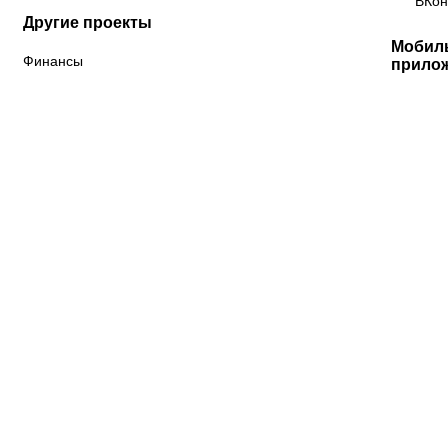
ВКон
Другие проекты
Мобил
Финансы
прило
«Краснодар»
ФНЛ
ФК Акрон