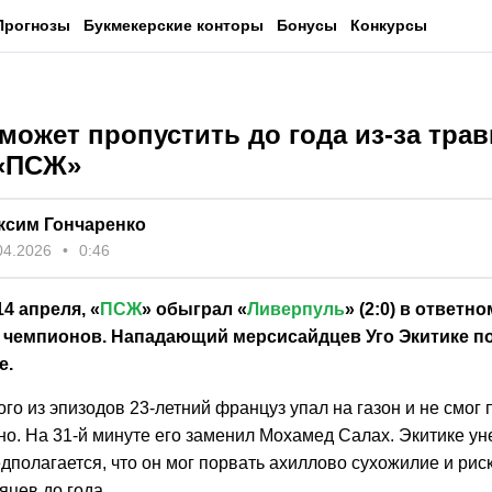
Прогнозы
Букмекерские конторы
Бонусы
Конкурсы
может пропустить до года из-за тра
 «ПСЖ»
ксим Гончаренко
04.2026
0:46
14 апреля, «
ПСЖ
» обыграл «
Ливерпуль
» (2:0) в ответно
 чемпионов. Нападающий мерсисайдцев Уго Экитике п
е.
го из эпизодов 23-летний француз упал на газон и не смог 
о. На 31-й минуте его заменил Мохамед Салах. Экитике ун
дполагается, что он мог порвать ахиллово сухожилие и рис
яцев до года.