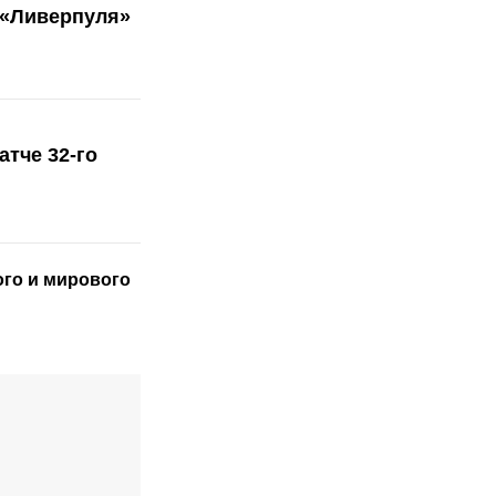
 «Ливерпуля»
тче 32-го
ого
и мирового