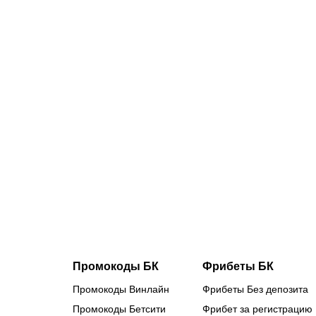
07.08.2026
1
Первый и
последний
важный
старт за 5
лет: Юлия
Ефимова
выступит
на
чемпионате
Европы в
Париже
Промокоды БК
Фрибеты БК
Промокоды Винлайн
Фрибеты Без депозита
Промокоды Бетсити
Фрибет за регистрацию