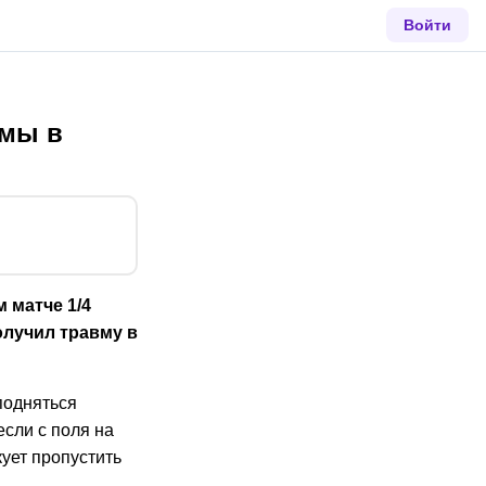
Войти
вмы в
м матче 1/4
олучил травму в
подняться
если с поля на
кует пропустить