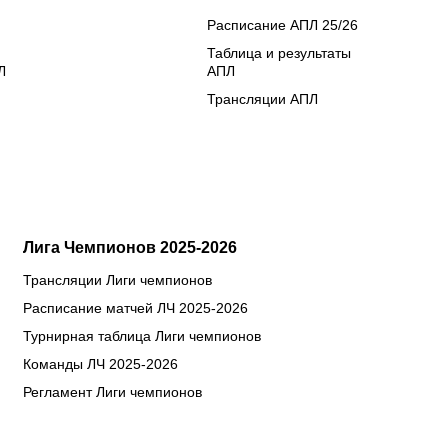
Расписание АПЛ 25/26
Таблица и результаты
Л
АПЛ
Трансляции АПЛ
Лига Чемпионов 2025-2026
Трансляции Лиги чемпионов
Расписание матчей ЛЧ 2025-2026
Турнирная таблица Лиги чемпионов
Команды ЛЧ 2025-2026
Регламент Лиги чемпионов