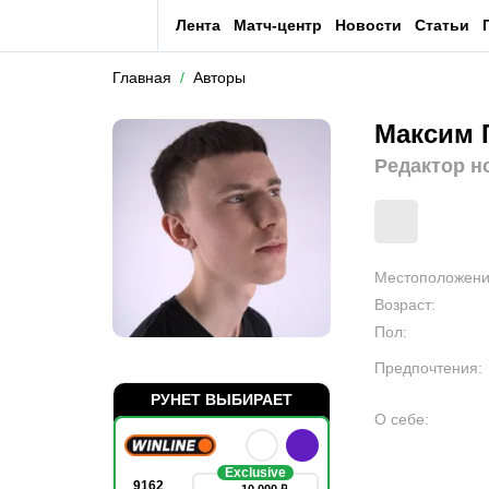
Лента
Матч-центр
Новости
Статьи
Главная
Авторы
Максим 
Редактор н
Местоположен
Возраст
:
Пол
:
Предпочтения
:
РУНЕТ ВЫБИРАЕТ
О себе
:
Exclusive
9162