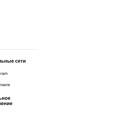
льные сети
gram
такте
ьное
жение