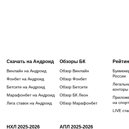
в
Заместитель
Автор текстов
Редактор новостей
редактора отдела
новостей
Скачать на Андроид
Обзоры БК
Рейтин
Винлайн на Андроид
Обзор Винлайн
Букмеке
России
Фонбет на Андроид
Обзор Фонбет
Легальн
Бетсити на Андроид
Обзор Бетсити
конторы
Марафонбет на Андроид
Обзор БК Леон
Приложе
на спорт
Лига ставок на Андроид
Обзор Марафонбет
LIVE ста
НХЛ 2025-2026
АПЛ 2025-2026