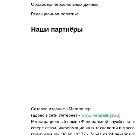
Обработка персональных данных
Редакционная политика
Наши партнёры
ФК «Зенит»
ФК «Спартак»
ФК 
Сетевое издание «Metarating»
(адрес в сети Интернет -
www.metaratings.ru
)
Регистрационный номер Федеральной службы по на
сфере связи, информационных технологий и масс
коммуникаций ЭЛ № ФС 77 - 74641 от 24 декабря 2