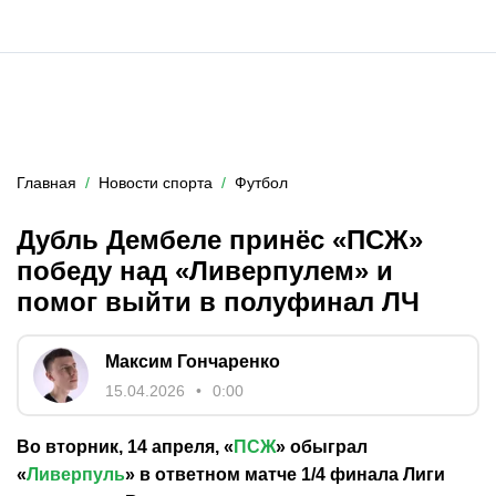
Главная
Новости спорта
Футбол
Дубль Дембеле принёс «ПСЖ»
победу над «Ливерпулем» и
помог выйти в полуфинал ЛЧ
Максим Гончаренко
15.04.2026
0:00
Во вторник, 14 апреля, «
ПСЖ
» обыграл
«
Ливерпуль
» в ответном матче 1/4 финала Лиги