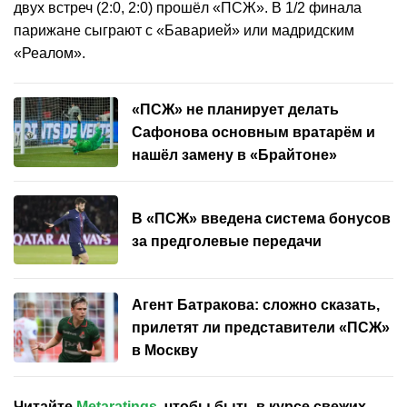
двух встреч (2:0, 2:0) прошёл «ПСЖ». В 1/2 финала
парижане сыграют с «Баварией» или мадридским
«Реалом».
«ПСЖ» не планирует делать
Сафонова основным вратарём и
нашёл замену в «Брайтоне»
В «ПСЖ» введена система бонусов
за предголевые передачи
Агент Батракова: сложно сказать,
прилетят ли представители «ПСЖ»
в Москву
Читайте
Metaratings
, чтобы быть в курсе свежих