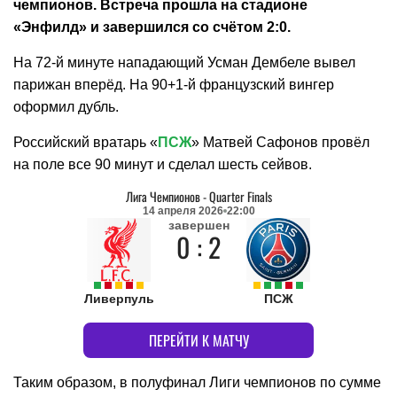
чемпионов. Встреча прошла на стадионе
«Энфилд» и завершился со счётом 2:0.
На 72-й минуте нападающий Усман Дембеле вывел
парижан вперёд. На 90+1-й французский вингер
оформил дубль.
Российский вратарь «
ПСЖ
» Матвей Сафонов провёл
на поле все 90 минут и сделал шесть сейвов.
Лига Чемпионов
-
Quarter Finals
14 апреля 2026
22:00
завершен
0 : 2
Ливерпуль
ПСЖ
ПЕРЕЙТИ К МАТЧУ
Таким образом, в полуфинал Лиги чемпионов по сумме