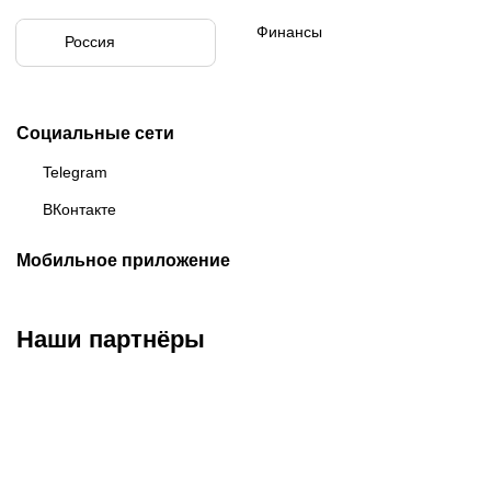
Финансы
Россия
Социальные сети
Telegram
ВКонтакте
Мобильное приложение
Наши партнёры
ФК «Зенит»
ФК «Спартак»
ФК «Краснодар»