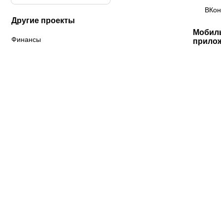
ВКон
Другие проекты
Мобил
Финансы
прило
«Краснодар»
ФНЛ
ФК Акрон