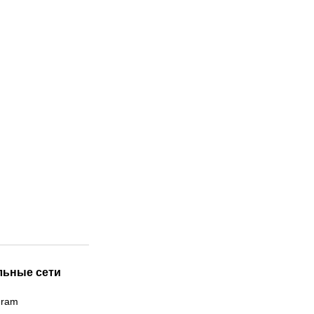
льные сети
gram