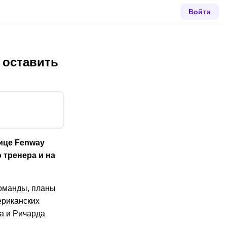
Войти
 оставить
ице Fenway
 тренера и на
команды, планы
ериканских
а и Ричарда