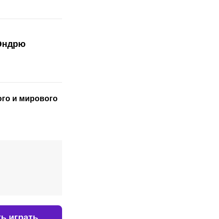
 Эндрю
ого
и мирового
ь играть