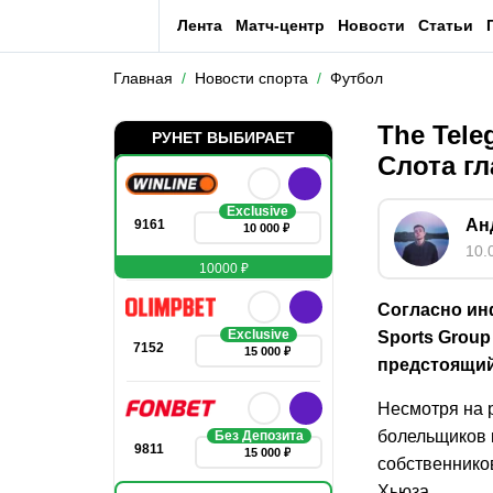
Лента
Матч-центр
Новости
Статьи
Главная
Новости спорта
Футбол
The Tele
РУНЕТ ВЫБИРАЕТ
Слота г
Exclusive
Ан
9161
10 000 ₽
10.
10000 ₽
Согласно ин
Exclusive
Sports Group
7152
15 000 ₽
предстоящий
Несмотря на 
болельщиков 
Без Депозита
9811
15 000 ₽
собственнико
Хьюза.