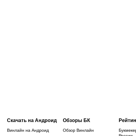
0:30
07.08.2026
18:45
07.08.2026
18:15
07.08.2026
17:45
07.
Соболев
Валиева,
Ангелине
См
идет на
Трусова и
Мельниковой
пр
победу в
Гуменник
и другим
кв
й
гонке
получили
гимнастам
эл
бомбардиров:
нейтральный
не дали
ЖК
в чем он
статус от
визы:
ми
сильнее
ISU: кого
Россию не
у 
Кордобы,
еще
хотят
фу
Даку,
допустили
видеть на
за
Воробьева
из россиян
чемпионате
де
и Хиля
Европы?
Скачать на Андроид
Обзоры БК
Рейтин
Винлайн на Андроид
Обзор Винлайн
Букмеке
России