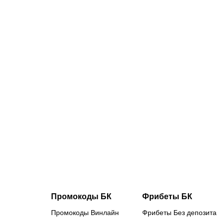
07.08.2026
2
Трусовой и
Валиевой
дали
нейтральны
статус: как
наши
королевы
льда
готовятся к
главным
стартам
сезона
Промокоды БК
Фрибеты БК
Промокоды Винлайн
Фрибеты Без депозита