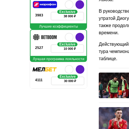
В руководств
Exclusive
3983
38 000 ₽
утратой Диог
также продол
Лучшие коэффициенты
времени.
Действующий к
Exclusive
2527
10 000 ₽
тура чемпион
таблице.
Лучшая программа лояльности
Exclusive
4111
30 000 ₽