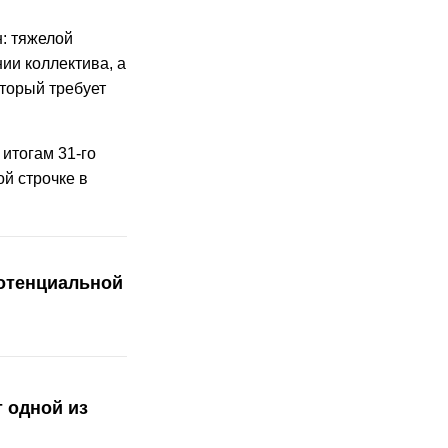
: тяжелой
ии коллектива, а
торый требует
итогам 31-го
ой строчке в
отенциальной
 одной из