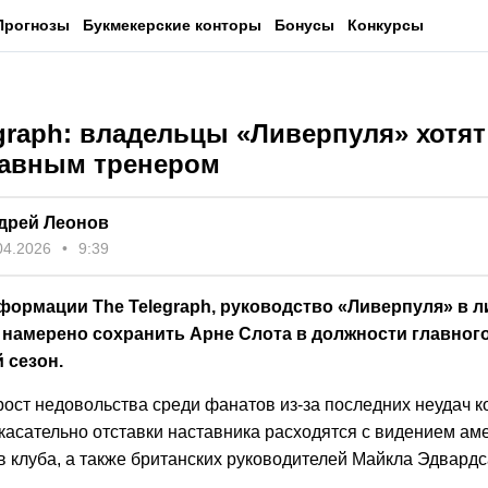
Прогнозы
Букмекерские конторы
Бонусы
Конкурсы
graph: владельцы «Ливерпуля» хотят
лавным тренером
дрей Леонов
04.2026
9:39
формации The Telegraph, руководство «Ливерпуля» в л
 намерено сохранить Арне Слота в должности главного
 сезон.
рост недовольства среди фанатов из-за последних неудач 
касательно отставки наставника расходятся с видением ам
в клуба, а также британских руководителей Майкла Эдвардс