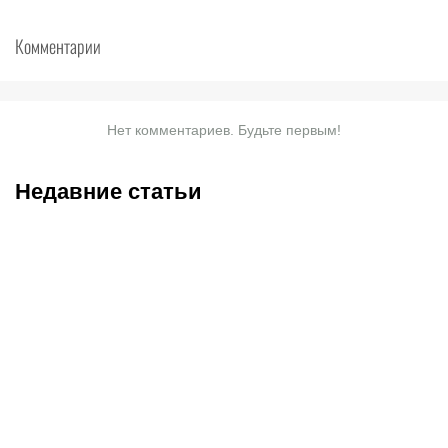
Комментарии
Нет комментариев. Будьте первым!
Недавние статьи
06.08.2026
22:25
06.08.2026
20:50
«Выглядит как новая»:
Поможет ли Даку стать
что сделали с любимым
«Спартаку» чемпионом?
авто Овечкина,
В РПЛ уже были случаи,