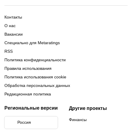
2025-2026
Расписание Медиалиги 2025
Регламент Лиги чемпионов
Команды Медиалиги 5 сезон
Турнирная таблица Лиги
Турнирная таблица
Формат МФЛ-5
Контакты
Медиалиги 5
О нас
Вакансии
Специально для Metaratings
RSS
Политика конфиденциальности
Правила использования
Политика использования cookie
Обработка персональных данных
Редакционная политика
Региональные версии
Другие проекты
Финансы
Россия