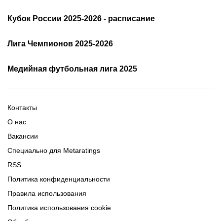
Расписание АПЛ 25/26
Трансляции АПЛ
Кубок России 2025-2026 - расписание
Таблица и результаты АПЛ
Кубок России 2025/2026 -
Лига Чемпионов 2025-2026
таблица и результаты
Трансляции Лиги чемпионов
чемпионов
Медийная футбольная лига 2025
Расписание матчей ЛЧ
Команды ЛЧ 2025-2026
2025-2026
Расписание Медиалиги 2025
Регламент Лиги чемпионов
Команды Медиалиги 5 сезон
Турнирная таблица Лиги
Турнирная таблица
Формат МФЛ-5
Контакты
Медиалиги 5
О нас
Вакансии
Специально для Metaratings
RSS
Политика конфиденциальности
Правила использования
Политика использования cookie