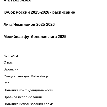
АПЛ 2025-2026
Расписание АПЛ 25/26
Трансляции АПЛ
Кубок России 2025-2026 - расписание
Таблица и результаты АПЛ
Кубок России 2025/2026 -
Лига Чемпионов 2025-2026
таблица и результаты
Трансляции Лиги чемпионов
чемпионов
Медийная футбольная лига 2025
Расписание матчей ЛЧ
Команды ЛЧ 2025-2026
2025-2026
Расписание Медиалиги 2025
Регламент Лиги чемпионов
Команды Медиалиги 5 сезон
Турнирная таблица Лиги
Турнирная таблица
Формат МФЛ-5
Контакты
Медиалиги 5
О нас
Вакансии
Специально для Metaratings
RSS
Политика конфиденциальности
Правила использования
Политика использования cookie