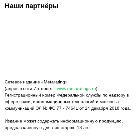
Наши партнёры
ФК «Зенит»
ФК «Спартак»
ФК «Краснодар»
Сетевое издание «Metarating»
(адрес в сети Интернет -
www.metaratings.ru
)
Регистрационный номер Федеральной службы по надзору в
сфере связи, информационных технологий и массовых
коммуникаций ЭЛ № ФС 77 - 74641 от 24 декабря 2018 года.
Издание может содержать информационную продукцию,
предназначенную для лиц старше 18 лет.