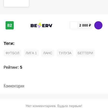
82
2 000 ₽
Теги
:
ФУТБОЛ
ЛИГА 1
ЛАНС
ТУЛУЗА
БЕТТЕРИ
Рейтинг
:
5
Комментарии
Нет комментариев. Будьте первым!