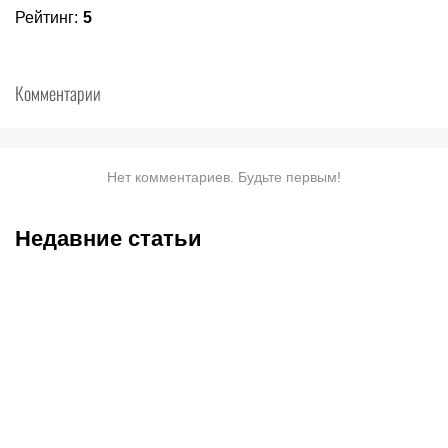
Рейтинг
:
5
Комментарии
Нет комментариев. Будьте первым!
Недавние статьи
07.08.2026
11:00
06.08.2026
22:25
РПЛ идет на рекорд
«Выглядит как новая»: