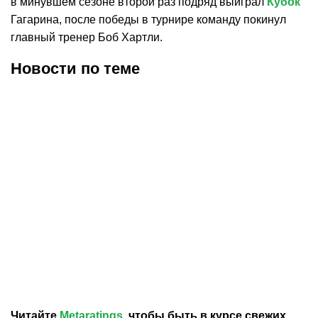
в минувшем сезоне второй раз подряд выиграл
Кубок
Гагарина, после победы в турнире команду покинул
главный тренер Боб Хартли.
Новости по теме
05.08.2026
18:40
14.06.2026
9:37
«Локомотив» показал
Квартальнов объяснил,
тренерский штаб на
почему покинул минское
сезон-2026/27 во главе с
«Динамо»
Квартальновым
Читайте
Metaratings
, чтобы быть в курсе свежих