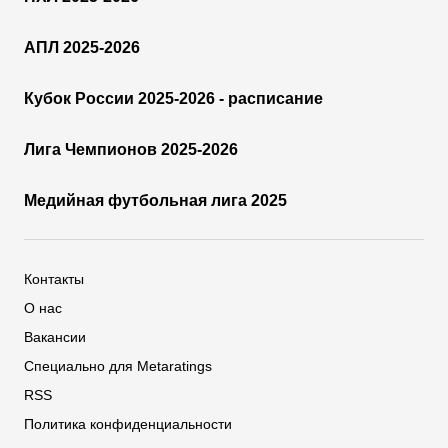
2026
Трансферы РПЛ, лето 2025
Прямые трансляции РПЛ
Состав РПЛ 25/26
АПЛ 2025-2026
Расписание АПЛ 25/26
Трансляции АПЛ
Кубок России 2025-2026 - расписание
Таблица и результаты АПЛ
Кубок России 2025/2026 -
Лига Чемпионов 2025-2026
таблица и результаты
Трансляции Лиги
Турнирная таблица Лиги
Медийная футбольная лига 2025
чемпионов
чемпионов
Расписание матчей ЛЧ
Команды ЛЧ 2025-2026
Расписание Медиалиги
Команды Медиалиги 5
2025-2026
2025
Регламент Лиги чемпионов
сезон
Контакты
Турнирная таблица
Формат МФЛ-5
Медиалиги 5
О нас
Вакансии
Специально для Metaratings
RSS
Политика конфиденциальности