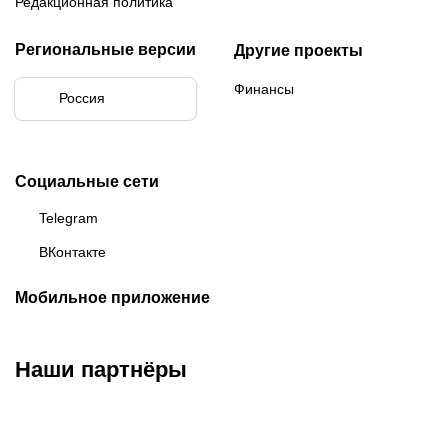
Редакционная политика
Региональные версии
Другие проекты
Финансы
Россия
Социальные сети
Telegram
ВКонтакте
Мобильное приложение
Наши партнёры