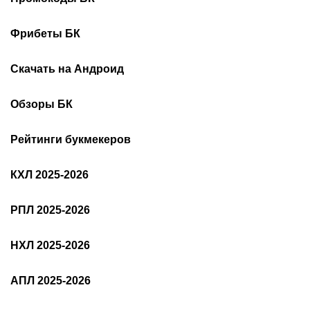
Промокоды Винлайн
Промокоды Марафонбет
Фрибеты БК
Промокоды Бетсити
Промокоды Леон
Фрибеты Без депозита
Промокоды Лига Ставок
Фрибеты Бетсити
Скачать на Андроид
Фрибет за регистрацию
Фрибеты Марафонбет
Винлайн на Андроид
Фрибет Винлайн
Марафонбет на Андроид
Обзоры БК
Фонбет на Андроид
Лига ставок на Андроид
Обзор Винлайн
Бетсити на Андроид
Обзор БК Леон
Рейтинги букмекеров
Обзор Фонбет
Обзор Марафонбет
Букмекерские конторы
Обзор Бетсити
Приложения для ставок на
КХЛ 2025-2026
России
спорт
Легальные букмекерские
КХЛ: расписание матчей
LIVE ставки на спорт
Трансферы КХЛ, лето 2025
РПЛ 2025-2026
конторы
2025-2026
Расписание РПЛ 2025-2026
Трансферы РПЛ, лето 2025
НХЛ 2025-2026
Прямые трансляции РПЛ
Состав РПЛ 25/26
РПЛ: таблица и результаты
АПЛ 2025-2026
Расписание АПЛ 25/26