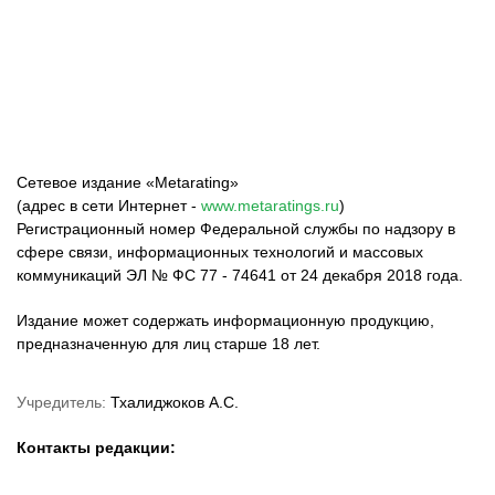
ФК «Зенит»
ФК «Спартак»
ФК «Краснодар»
Сетевое издание «Metarating»
(адрес в сети Интернет -
www.metaratings.ru
)
Регистрационный номер Федеральной службы по надзору в
сфере связи, информационных технологий и массовых
коммуникаций ЭЛ № ФС 77 - 74641 от 24 декабря 2018 года.
Издание может содержать информационную продукцию,
предназначенную для лиц старше 18 лет.
Учредитель:
Тхалиджоков А.С.
Контакты редакции: