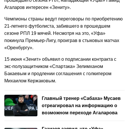
прошедшего сезона РПЛ, нападающий «Уфы» Гамид
Агаларов интересен «Зениту».
Чемпионы страны ведут переговоры по приобретению
21-летнего футболиста, забившего в прошедшем
сезоне РПЛ 19 мячей. Несмотря на это, «Уфа»
покинула Премьер-Лигу, проиграв в стыковых матчах
«Оренбургу».
15 июня «Зенит» объявил о подписании контракта с
экс-полузащитником «Спартака» Зелимханом
Бакаевым и продлении соглашения с голкипером
Михаилом Кержаковым.
Главный тренер «Сабаха» Мусаев
отреагировал на информацию о
возможном переходе Агаларова
Газизов заявил, что «Уфа»