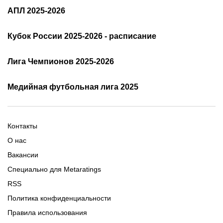
РПЛ: таблица и результаты
АПЛ 2025-2026
Расписание АПЛ 25/26
Трансляции АПЛ
Кубок России 2025-2026 - расписание
Таблица и результаты АПЛ
Кубок России 2025/2026 -
Лига Чемпионов 2025-2026
таблица и результаты
Трансляции Лиги чемпионов
чемпионов
Медийная футбольная лига 2025
Расписание матчей ЛЧ
Команды ЛЧ 2025-2026
2025-2026
Расписание Медиалиги 2025
Регламент Лиги чемпионов
Команды Медиалиги 5 сезон
Турнирная таблица Лиги
Турнирная таблица
Формат МФЛ-5
Контакты
Медиалиги 5
О нас
Вакансии
Специально для Metaratings
RSS
Политика конфиденциальности
Правила использования