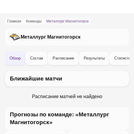
Главная
Команды
Металлург Магнитогорск
Металлург Магнитогорск
Обзор
Состав
Расписание
Результаты
Статистик
Ближайшие матчи
Расписание матчей не найдено
Прогнозы по команде: «Металлург
Магнитогорск»