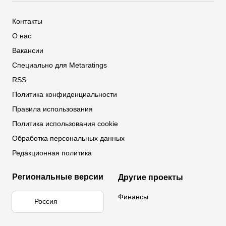
Расписание Медиалиги
Команды Медиалиги 5
2025-2026
2025
Регламент Лиги чемпионов
сезон
Контакты
Турнирная таблица
Формат МФЛ-5
Медиалиги 5
О нас
Вакансии
Специально для Metaratings
RSS
Политика конфиденциальности
Правила использования
Политика использования cookie
Обработка персональных данных
Редакционная политика
Региональные версии
Другие проекты
Финансы
Россия