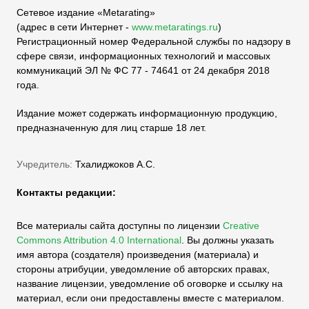
Сетевое издание «Metarating»
(адрес в сети Интернет -
www.metaratings.ru
)
Регистрационный номер Федеральной службы по надзору в
сфере связи, информационных технологий и массовых
коммуникаций ЭЛ № ФС 77 - 74641 от 24 декабря 2018
года.
Издание может содержать информационную продукцию,
предназначенную для лиц старше 18 лет.
Учредитель:
Тхалиджоков А.С.
Контакты редакции:
Все материалы сайта доступны по лицензии
Creative
Commons Attribution 4.0 International
.
Вы должны указать
имя автора (создателя) произведения (материала) и
стороны атрибуции, уведомление об авторских правах,
название лицензии, уведомление об оговорке и ссылку на
материал, если они предоставлены вместе с материалом.