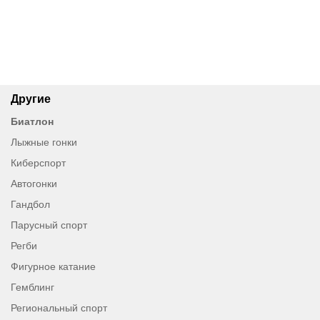
что сделали с любимым
«Спартаку» чемпионом?
авто Овечкина,
В РПЛ уже были случаи,
подаренным за победу на
когда золото приносил
ЧМ-2014
один трансфер
Другие
Биатлон
Лыжные гонки
Киберспорт
Автогонки
Гандбол
Парусный спорт
Регби
Фигурное катание
Гемблинг
Региональный спорт