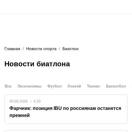
Главная
Новости спорта
Биатлон
Новости биатлона
Все
Эксклюзивы
Футбол
Хоккей
Теннис
Баскетбол
06.08.2026
4:30
Фарчник: позиция IBU по россиянам останется
прежней