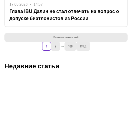
17.05.2026
14:57
Глава IBU Далин не стал отвечать на вопрос о
допуске биатлонистов из России
Больше новостей
1
2
100
СЛЕД
Недавние статьи
06.08.2026
22:25
06.08.2026
20:50
«Выглядит как новая»:
Поможет ли Даку стать