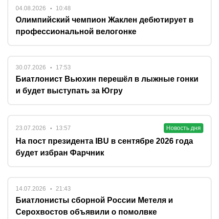
04.08.2026
10:48
Олимпийский чемпион Жаклен дебютирует в
профессиональной велогонке
30.07.2026
17:53
Биатлонист Вьюхин перешёл в лыжные гонки
и будет выступать за Югру
23.07.2026
13:57
Новость дня
На пост президента IBU в сентябре 2026 года
будет избран Фарчник
14.07.2026
21:43
Биатлонисты сборной России Метеля и
Серохвостов объявили о помолвке