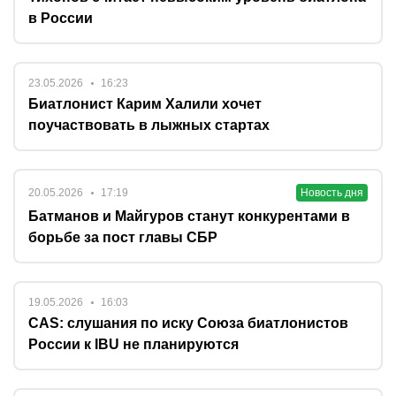
в России
23.05.2026
16:23
Биатлонист Карим Халили хочет
поучаствовать в лыжных стартах
20.05.2026
17:19
Новость дня
Батманов и Майгуров станут конкурентами в
борьбе за пост главы СБР
19.05.2026
16:03
CAS: слушания по иску Союза биатлонистов
России к IBU не планируются