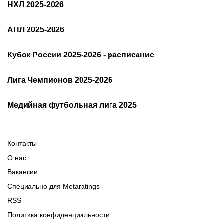
Трансферы РПЛ, лето 2025
НХЛ 2025-2026
Прямые трансляции РПЛ
Состав РПЛ 25/26
РПЛ: таблица и результаты
АПЛ 2025-2026
Расписание АПЛ 25/26
Трансляции АПЛ
Кубок России 2025-2026 - расписание
Таблица и результаты АПЛ
Кубок России 2025/2026 -
Лига Чемпионов 2025-2026
таблица и результаты
Трансляции Лиги чемпионов
чемпионов
Медийная футбольная лига 2025
Расписание матчей ЛЧ
Команды ЛЧ 2025-2026
2025-2026
Расписание Медиалиги 2025
Регламент Лиги чемпионов
Команды Медиалиги 5 сезон
Турнирная таблица Лиги
Турнирная таблица
Формат МФЛ-5
Контакты
Медиалиги 5
О нас
Вакансии
Специально для Metaratings
RSS
Политика конфиденциальности