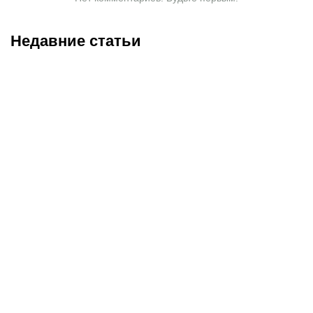
Недавние статьи
07.08.2026
20:30
07.08.2026
18:45
Трусовой и Валиевой
Соболев идет на победу
дали нейтральный
в гонке бомбардиров: в
статус: как наши
чем он сильнее Кордобы,
королевы льда готовятся
Даку, Воробьева и Хиля
к главным стартам сезона