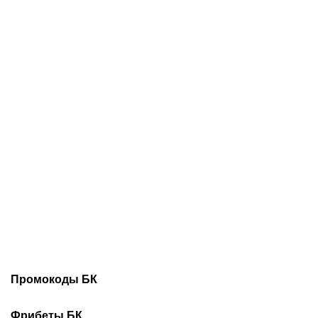
07.08.2026
11:00
06.08.2026
22:25
РПЛ идет на рекорд
«Выглядит как новая»:
посещаемости:
что сделали с любимым
болельщиков
авто Овечкина,
прибавилось у
подаренным за победу на
«Спартака»,
ЧМ-2014
«Краснодара» и «Рубина»
Промокоды БК
Промокоды Винлайн
Промокоды Марафонбет
Фрибеты БК