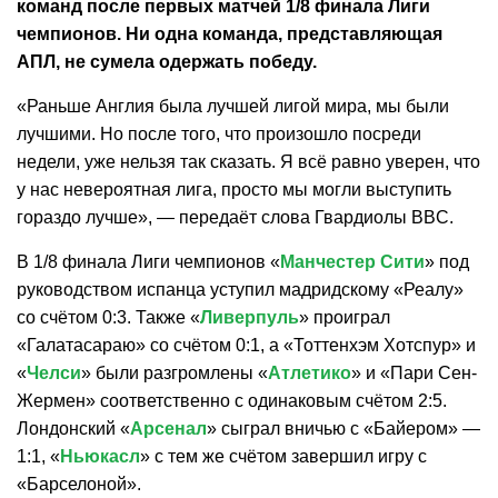
команд после первых матчей 1/8 финала Лиги
чемпионов. Ни одна команда, представляющая
АПЛ, не сумела одержать победу.
«Раньше Англия была лучшей лигой мира, мы были
лучшими. Но после того, что произошло посреди
недели, уже нельзя так сказать. Я всё равно уверен, что
у нас невероятная лига, просто мы могли выступить
гораздо лучше», — передаёт слова Гвардиолы
BBC
.
В 1/8 финала Лиги чемпионов «
Манчестер Сити
» под
руководством испанца уступил мадридскому «Реалу»
со счётом 0:3. Также «
Ливерпуль
» проиграл
«Галатасараю» со счётом 0:1, а «Тоттенхэм Хотспур» и
«
Челси
» были разгромлены «
Атлетико
» и «Пари Сен-
Жермен» соответственно с одинаковым счётом 2:5.
Лондонский «
Арсенал
» сыграл вничью с «Байером» —
1:1, «
Ньюкасл
» с тем же счётом завершил игру с
«Барселоной».