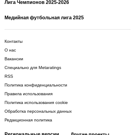
Лига Чемпионов 2025-2026
таблица и результаты
Трансляции Лиги чемпионов
чемпионов
Медийная футбольная лига 2025
Расписание матчей ЛЧ
Команды ЛЧ 2025-2026
2025-2026
Расписание Медиалиги 2025
Регламент Лиги чемпионов
Команды Медиалиги 5 сезон
Турнирная таблица Лиги
Турнирная таблица
Формат МФЛ-5
Контакты
Медиалиги 5
О нас
Вакансии
Специально для Metaratings
RSS
Политика конфиденциальности
Правила использования
Политика использования cookie
Обработка персональных данных
Редакционная политика
Региональные версии
Другие проекты