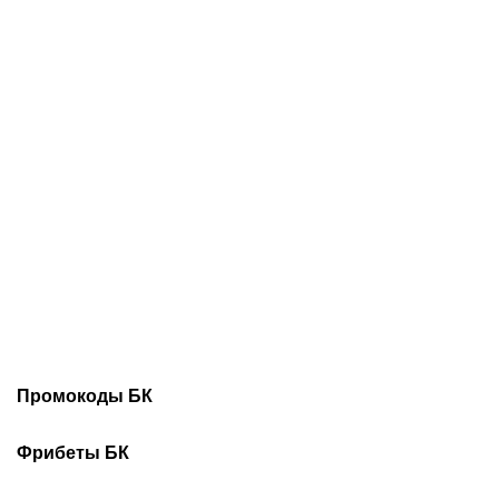
06.08.2026
22:25
06.08.2026
20:50
«Выглядит как новая»:
Поможет ли Даку стать
что сделали с любимым
«Спартаку» чемпионом?
авто Овечкина,
В РПЛ уже были случаи,
подаренным за победу на
когда золото приносил
ЧМ-2014
один трансфер
Промокоды БК
Промокоды Винлайн
Промокоды Марафонбет
Фрибеты БК
Промокоды Бетсити
Промокоды Леон
Фрибеты Без депозита