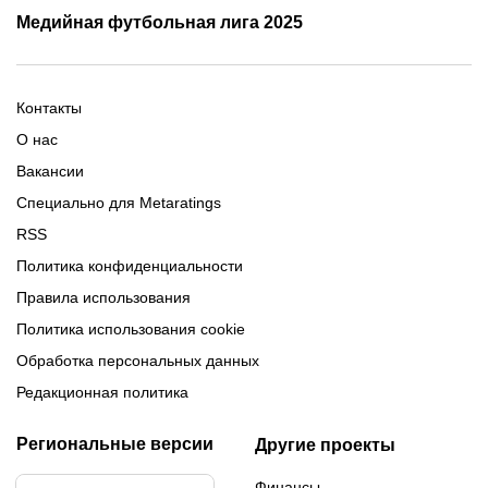
Трансляции Лиги чемпионов
чемпионов
Медийная футбольная лига 2025
Расписание матчей ЛЧ
Команды ЛЧ 2025-2026
2025-2026
Расписание Медиалиги 2025
Регламент Лиги чемпионов
Команды Медиалиги 5 сезон
Турнирная таблица Лиги
Турнирная таблица
Формат МФЛ-5
Контакты
Медиалиги 5
О нас
Вакансии
Специально для Metaratings
RSS
Политика конфиденциальности
Правила использования
Политика использования cookie
Обработка персональных данных
Редакционная политика
Региональные версии
Другие проекты
Финансы