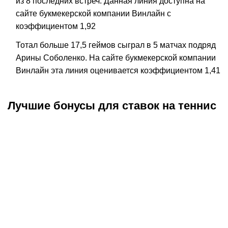
из 8 последних встреч. Данная линия доступна на
сайте букмекерской компании Винлайн с
коэффициентом 1,92
Тотал больше 17,5 геймов сыграл в 5 матчах подряд
Арины Соболенко. На сайте букмекерской компании
Винлайн эта линия оценивается коэффициентом 1,41
Лучшие бонусы для ставок на теннис
Промокод
:
META8
Промокод
:
META20K
Эксклюзив
Эксклюзив
Промокод Pari: бонус
Фрибеты до 10000 ₽ в
Б