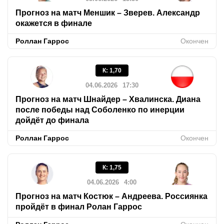
Прогноз на матч Меншик – Зверев. Александр
окажется в финале
Роллан Гаррос
Окончен
К
:
1,70
04.06.2026
17:30
Прогноз на матч Шнайдер – Хвалинска. Диана
после победы над Соболенко по инерции
дойдёт до финала
Роллан Гаррос
Окончен
К
:
1,75
04.06.2026
4:00
Прогноз на матч Костюк – Андреева. Россиянка
пройдёт в финал Ролан Гаррос