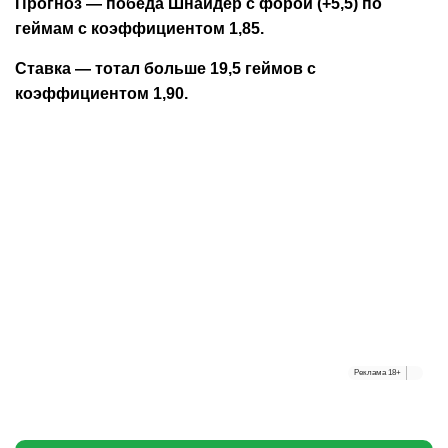
Прогноз — победа Шнайдер с форой (+5,5) по
геймам с коэффициентом 1,85.
Ставка — тотал больше 19,5 геймов с
коэффициентом 1,90.
Реклама
18+