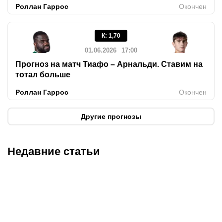
Роллан Гаррос
Окончен
К
:
1,70
01.06.2026
17:00
Прогноз на матч Тиафо – Арнальди. Ставим на
тотал больше
Роллан Гаррос
Окончен
Другие прогнозы
Недавние статьи