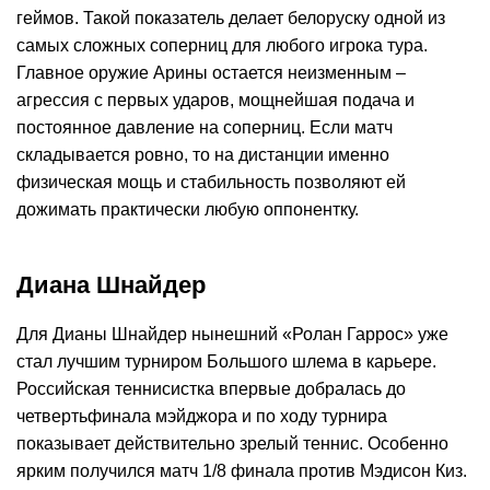
геймов. Такой показатель делает белоруску одной из
самых сложных соперниц для любого игрока тура.
Главное оружие Арины остается неизменным –
агрессия с первых ударов, мощнейшая подача и
постоянное давление на соперниц. Если матч
складывается ровно, то на дистанции именно
физическая мощь и стабильность позволяют ей
дожимать практически любую оппонентку.
Диана Шнайдер
Для Дианы Шнайдер нынешний «Ролан Гаррос» уже
стал лучшим турниром Большого шлема в карьере.
Российская теннисистка впервые добралась до
четвертьфинала мэйджора и по ходу турнира
показывает действительно зрелый теннис. Особенно
ярким получился матч 1/8 финала против Мэдисон Киз.