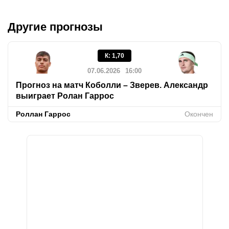
Другие прогнозы
К
:
1,70
07.06.2026
16:00
Прогноз на матч Коболли – Зверев. Александр
выиграет Ролан Гаррос
Роллан Гаррос
Окончен