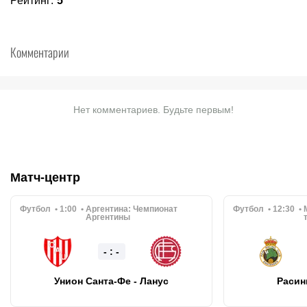
Рейтинг
:
5
Комментарии
Нет комментариев. Будьте первым!
Матч-центр
Футбол
1:00
Аргентина:
Чемпионат
Футбол
12:30
Аргентины
- : -
Унион Санта-Фе - Ланус
Расинг