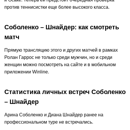
против теннисистки еще более высокого класса.
Соболенко – Шнайдер: как смотреть
матч
Прямую трансляцию этого и других матчей в рамках
Ролан Гаррос не только среди мужчин, но и среди
женщин можно посмотреть на сайте и в мобильном
приложении Winline.
Статистика личных встреч Соболенко
– Шнайдер
Арина Соболенко и Диана Шнайдер ранее на
профессиональном туре не встречались.