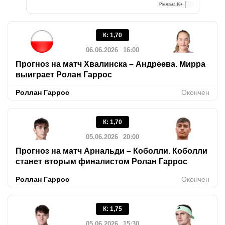
Реклама
18+
К
:
1,70
06.06.2026
16:00
Прогноз на матч Хвалинска – Андреева. Мирра
выиграет Ролан Гаррос
Роллан Гаррос
Окончен
К
:
1,70
05.06.2026
20:00
Прогноз на матч Арнальди – Коболли. Коболли
станет вторым финалистом Ролан Гаррос
Роллан Гаррос
Окончен
К
:
1,75
05.06.2026
15:30