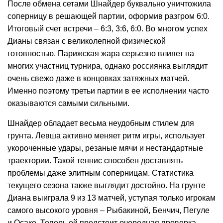
После обмена сетами Шнайдер буквально уничтожила
соперницу в решающей партии, оформив разгром 6:0.
Итоговый счет встречи – 6:3, 3:6, 6:0. Во многом успех
Дианы связан с великолепной физической
готовностью. Парижская жара серьезно влияет на
многих участниц турнира, однако россиянка выглядит
очень свежо даже в концовках затяжных матчей.
Именно поэтому третьи партии в ее исполнении часто
оказываются самыми сильными.
Шнайдер обладает весьма неудобным стилем для
грунта. Левша активно меняет ритм игры, использует
укороченные удары, резаные мячи и нестандартные
траектории. Такой теннис способен доставлять
проблемы даже элитным соперницам. Статистика
текущего сезона также выглядит достойно. На грунте
Диана выиграла 9 из 13 матчей, уступая только игрокам
самого высокого уровня – Рыбакиной, Бенчич, Пегуле
и Осаке. Теперь ей предстоит очередная проверка