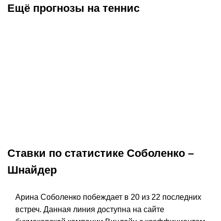
Ещё прогнозы на теннис
К
:
1,70
07.08.2026
17:00
07.08
Прогноз на матч Тьен – Пол.
Прогноз на м
Томми выглядит более
Фонсека. Бра
подготовленным.
сильнее
Теннис
Live
Теннис
Ставки по статистике Соболенко –
Шнайдер
Арина Соболенко побеждает в 20 из 22 последних
встреч. Данная линия доступна на сайте