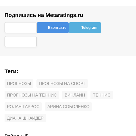
Подпишись на Metaratings.ru
Вконтакте
Telegram
Теги
:
ПРОГНОЗЫ
ПРОГНОЗЫ НА СПОРТ
ПРОГНОЗЫ НА ТЕННИС
ВИНЛАЙН
ТЕННИС
РОЛАН ГАРРОС
АРИНА СОБОЛЕНКО
ДИАНА ШНАЙДЕР