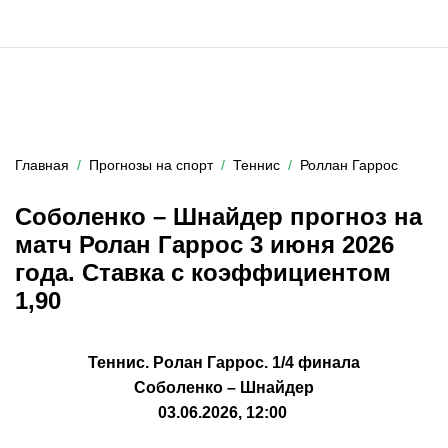
Главная
Прогнозы на спорт
Теннис
Роллан Гаррос
Соболенко – Шнайдер прогноз на
матч Ролан Гаррос 3 июня 2026
года. Ставка с коэффициентом
1,90
Теннис. Ролан Гаррос. 1/4 финала
Соболенко – Шнайдер
03.06.2026, 12:00