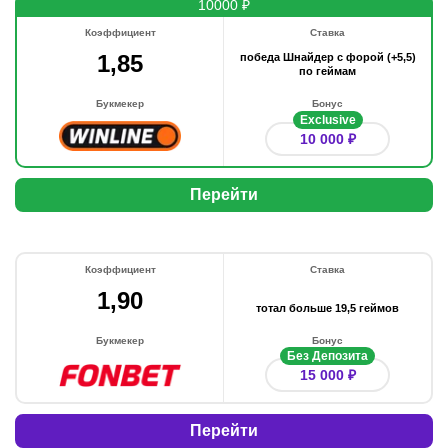
10000 ₽
Коэффициент
Ставка
1,85
победа Шнайдер с форой (+5,5)
по геймам
Букмекер
Бонус
Exclusive
10 000 ₽
Перейти
Коэффициент
Ставка
1,90
тотал больше 19,5 геймов
Букмекер
Бонус
Без Депозита
15 000 ₽
Перейти