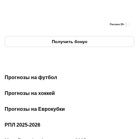
Реклама
18+
Получить бонус
Прогнозы на футбол
Прогнозы на РПЛ
Прогнозы на Бундеслигу
Прогнозы на хоккей
Прогнозы на Лигу 1 (ФНЛ)
Прогнозы на Чемпионат
Ставки на КХЛ 25/26
Прогнозы на АПЛ
Франции
Ставки на Евротур
Прогнозы на Еврокубки
Ставки на НХЛ 25/26
Прогнозы на Ла Лигу
Ставки на МЛС
Прогнозы на ЛЧ 25-26
Конференций
РПЛ 2025-2026
Ставки на Серию А
Прогнозы на ЛЕ 25-26
Прогнозы на Лигу Наций
Расписание РПЛ 2025-2026
Ставки на Лигу