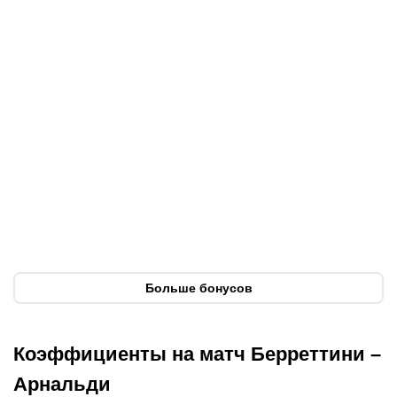
Эксклюзив
Эксклюзив
Промокод Pari: бонус
Фрибеты до 10000 ₽ в
Б
20000 рублей за
Winline — 10 бонусов по
Ф
первый депозит
1000 ₽ для новых
р
игроков
Фрибеты
За депозит
Фрибеты
За депозит
Подробнее
Подробнее
П
Открыть промокод
Открыть промокод
Больше бонусов
Коэффициенты на матч Берреттини –
Арнальди