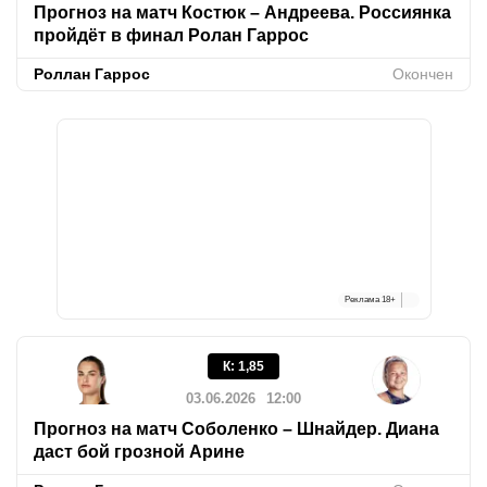
Прогноз на матч Костюк – Андреева. Россиянка
пройдёт в финал Ролан Гаррос
Роллан Гаррос
Окончен
Реклама
18+
К
:
1,85
03.06.2026
12:00
Прогноз на матч Соболенко – Шнайдер. Диана
даст бой грозной Арине