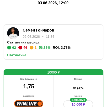
03.06.2026, 12:00
Семён Гончаров
02.06.2026
11:34
Статистика месяца:
62
46
1
56.88
%
ROI:
3.78
%
Статистика
10000 ₽
Коэффициент
Ставка
1,75
Ф1 (-2,5)
Букмекер
Бонус
Exclusive
10 000 ₽