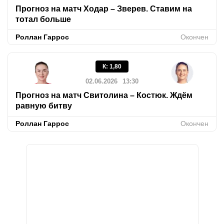
Прогноз на матч Ходар – Зверев. Ставим на
тотал больше
Роллан Гаррос
Окончен
К
:
1,80
02.06.2026
13:30
Прогноз на матч Свитолина – Костюк. Ждём
равную битву
Роллан Гаррос
Окончен