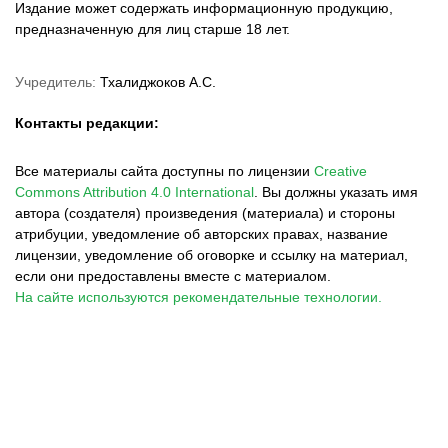
Издание может содержать информационную продукцию,
предназначенную для лиц старше 18 лет.
Учредитель:
Тхалиджоков А.С.
Контакты редакции:
Все материалы сайта доступны по лицензии
Creative
Commons Attribution 4.0 International
.
Вы должны указать имя
автора (создателя) произведения (материала) и стороны
атрибуции, уведомление об авторских правах, название
лицензии, уведомление об оговорке и ссылку на материал,
если они предоставлены вместе с материалом.
На сайте используются рекомендательные технологии.