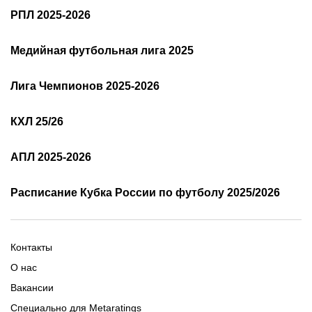
Прогнозы на ЛЧ 25-26
Конференций
РПЛ 2025-2026
Ставки на Серию А
Прогнозы на ЛЕ 25-26
Прогнозы на Лигу Наций
Расписание РПЛ 2025-2026
Ставки на Лигу
Таблица трансферов РПЛ
Медийная футбольная лига 2025
Прямые трансляции РПЛ
Состав РПЛ 25/26
Расписание Медиалиги 2025
РПЛ: таблица и результаты
Команды Медиалиги 2025
Лига Чемпионов 2025-2026
Турнирная таблица
Формат МФЛ
Медиалиги
Как смотреть Лигу
Турнирная таблица Лиги
КХЛ 25/26
Чемпионов
Чемпионов
Расписание матчей ЛЧ 25-
Команды ЛЧ 25-26
Расписание матчей КХЛ
25/26
АПЛ 2025-2026
26
Формат ЛЧ 25/26
Результаты матчей КХЛ
Таблица трансферов КХЛ
Расписание матчей АПЛ
Турнирная таблица КХЛ
Как смотреть АПЛ онлайн
Расписание Кубка России по футболу 2025/2026
Турнирная таблица АПЛ
Таблица и результаты Кубка
России 2025-2026
Контакты
О нас
Вакансии
Специально для Metaratings