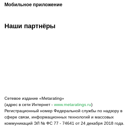
Мобильное приложение
Наши партнёры
ФК «Зенит»
ФК «Спартак»
ФК «Краснодар»
Сетевое издание «Metarating»
(адрес в сети Интернет -
www.metaratings.ru
)
Регистрационный номер Федеральной службы по надзору в
сфере связи, информационных технологий и массовых
коммуникаций ЭЛ № ФС 77 - 74641 от 24 декабря 2018 года.