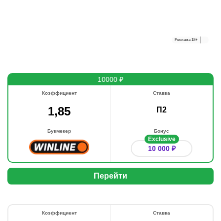
Реклама
18+
10000 ₽
Коэффициент
Ставка
1,85
П2
Букмекер
Бонус
Exclusive
10 000 ₽
Перейти
Коэффициент
Ставка