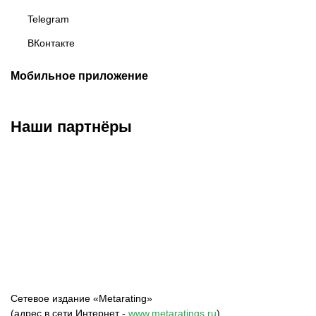
Telegram
ВКонтакте
Мобильное приложение
Наши партнёры
ФК «Зенит»
ФК «Спартак»
ФК «Краснодар»
Сетевое издание «Metarating»
(адрес в сети Интернет -
www.metaratings.ru
)