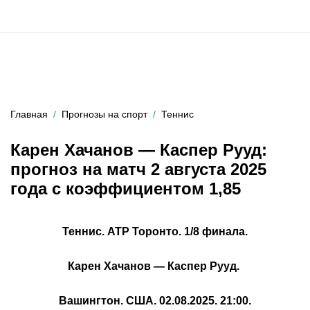
Главная
Прогнозы на спорт
Теннис
Карен Хачанов — Каспер Рууд:
прогноз на матч 2 августа 2025
года с коэффициентом 1,85
Теннис. ATP Торонто. 1/8 финала.
Карен Хачанов — Каспер Рууд.
Вашингтон. США. 02.08.2025. 21:00.