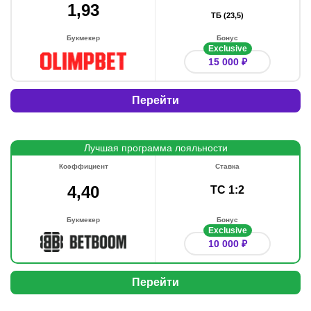
1,93
ТБ (23,5)
Букмекер
Бонус
Exclusive
15 000 ₽
Перейти
Лучшая программа лояльности
Коэффициент
Ставка
4,40
ТС 1:2
Букмекер
Бонус
Exclusive
10 000 ₽
Перейти