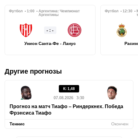
Футбол
1:00
Аргентина:
Чемпионат
Футбол
12:30
Аргентины
- : -
Унион Санта-Фе - Ланус
Расинг
Другие прогнозы
К
:
1,48
07.08.2026
3:30
Прогноз на матч Тиафо – Риндеркнех. Победа
Фрэнсиса Тиафо
Теннис
Окончен