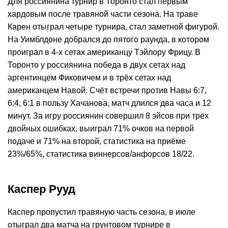
Для россиянина турнир в Торонто стал первым
хардовым после травяной части сезона. На траве
Карен отыграл четыре турнира, стал заметной фигурой.
На Уимблдоне добрался до пятого раунда, в котором
проиграл в 4-х сетах американцу Тэйлору Фрицу. В
Торонто у россиянина победа в двух сетах над
аргентинцем Фиковичем и в трёх сетах над
американцем Навой. Счёт встречи против Навы 6:7,
6:4, 6:1 в пользу Хачанова, матч длился два часа и 12
минут. За игру россиянин совершил 8 эйсов при трёх
двойных ошибках, выиграл 71% очков на первой
подаче и 71% на второй, статистика на приёме
23%/65%, статистика виннерсов/анфорсов 18/22.
Каспер Рууд
Каспер пропустил травяную часть сезона, в июле
отыграл два матча на грунтовом турнире в