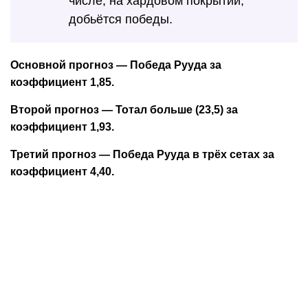
числе, на хардовом покрытии,
добьётся победы.
Основной прогноз — Победа Рууда за
коэффициент 1,85.
Второй прогноз — Тотал больше (23,5) за
коэффициент 1,93.
Третий прогноз — Победа Рууда в трёх сетах за
коэффициент 4,40.