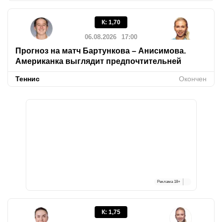
К
:
1,70
06.08.2026
17:00
Прогноз на матч Бартункова – Анисимова.
Американка выглядит предпочтительней
Теннис
Окончен
Реклама
18+
К
:
1,75