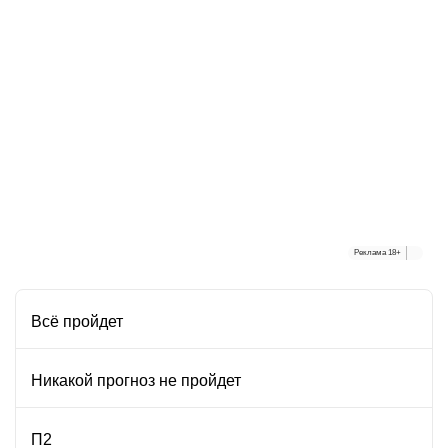
Реклама
18+
Всё пройдет
Никакой прогноз не пройдет
П2