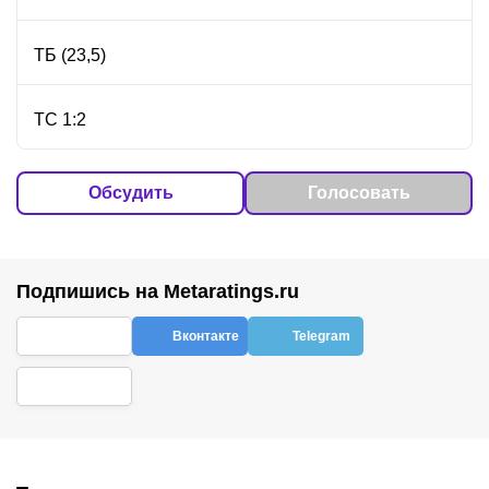
ТБ (23,5)
ТС 1:2
Обсудить
Голосовать
Подпишись на Metaratings.ru
Вконтакте
Telegram