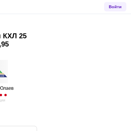
Войти
 КХЛ 25
,95
 Юлаев
ции