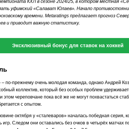
чемпионата КХЛ в сезоне 2024/25, в котором местная «С
мать уфимский «Салават Юлаев». Начало противостояни
московскому времени. Metaratings предлагает прогноз Севе
ев и приводит важную статистику.
Эксклюзивный бонус для ставок на хоккей
ль
 – по-прежнему очень молодая команда, однако Андрей Ко
собный коллектив, который без особых проблем удерживает
 этом череповчане пока всё же не могут похвастаться ста
ретается с опытом.
овине октября у «сталеваров» началась победная серия, к
ь игр. Следом они оставались без очков в четырёх матчах п