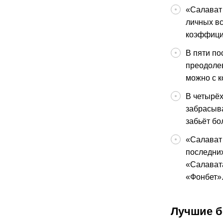
«Салават
личных вс
коэффици
В пяти п
преодолев
можно с 
В четырёх
забрасыва
забьёт бо
«Салават
последних
«Салават
«Фонбет»
Лучшие б