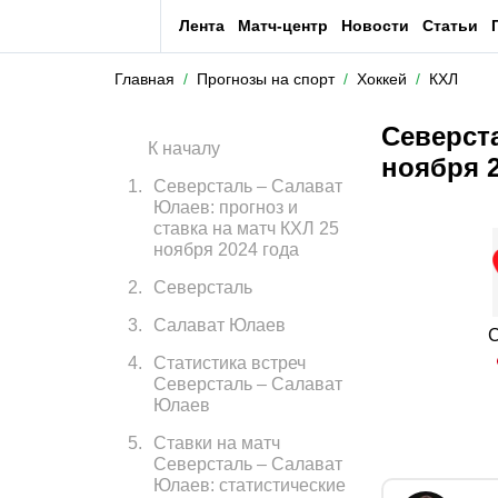
Лента
Матч-центр
Новости
Статьи
Главная
Прогнозы на спорт
Хоккей
КХЛ
Северст
К началу
ноября 2
1
.
Северсталь – Салават
Юлаев: прогноз и
ставка на матч КХЛ 25
ноября 2024 года
2
.
Северсталь
3
.
Салават Юлаев
С
4
.
Статистика встреч
Северсталь – Салават
Юлаев
5
.
Ставки на матч
Северсталь – Салават
Юлаев: статистические