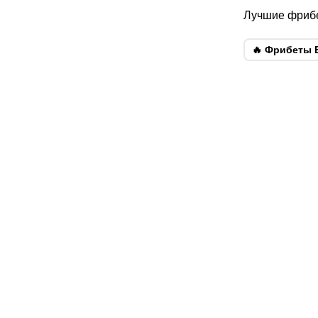
Лучшие фрибе
🔥 Фрибеты 
Промоко
Фрибеты до 1
Winline — 10
1000 ₽ для н
Фрибеты
З
Подробнее