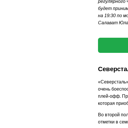
регулярного 
будет прини
на 19:30 по 
Салават Юла
Северста
«Северсталь»
очень боеспо
плей-офф. При
которая приоб
Во второй пол
отметки в сем