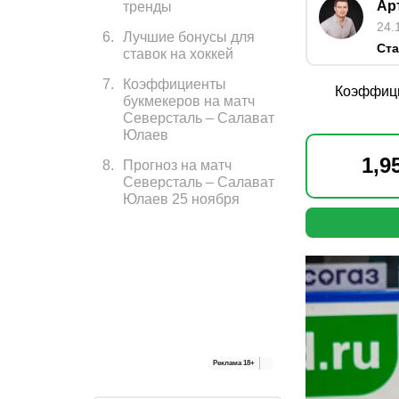
Ар
тренды
24.
6
.
Лучшие бонусы для
Ста
ставок на хоккей
7
.
Коэффициенты
Коэффиц
букмекеров на матч
Северсталь – Салават
Юлаев
1,9
8
.
Прогноз на матч
Северсталь – Салават
Юлаев 25 ноября
Реклама
18+