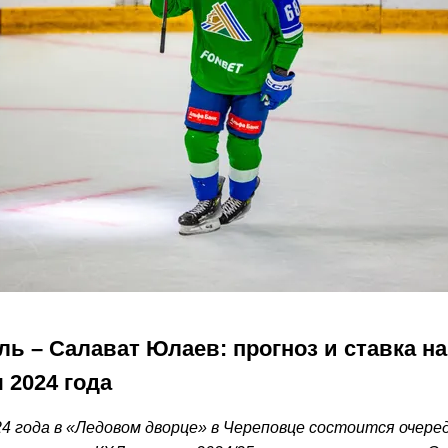
ль – Салават Юлаев: прогноз и ставка н
 2024 года
24 года в «Ледовом дворце» в Череповце состоится очере