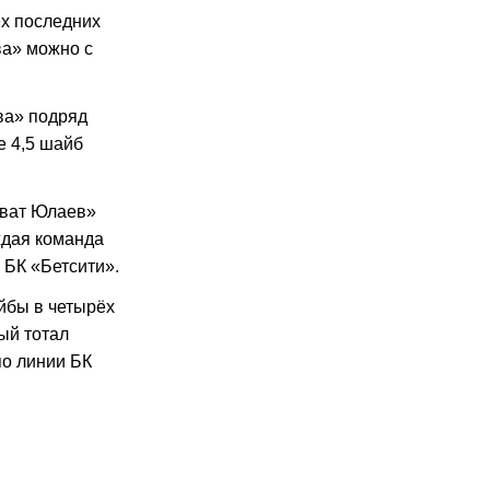
х последних
ва» можно с
ва» подряд
е 4,5 шайб
ават Юлаев»
ждая команда
 БК «Бетсити».
йбы в четырёх
ый тотал
о линии БК