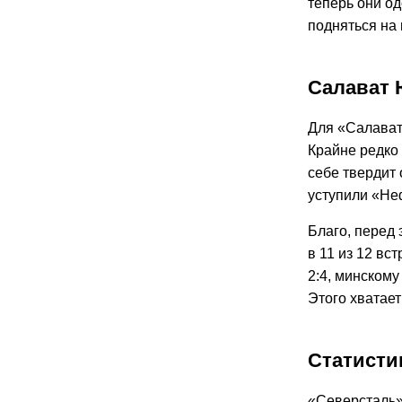
теперь они од
подняться на
Салават
Для «Салават
Крайне редко
себе твердит 
уступили «Неф
Благо, перед 
в 11 из 12 вс
2:4, минскому
Этого хватает
Статисти
«Северсталь»