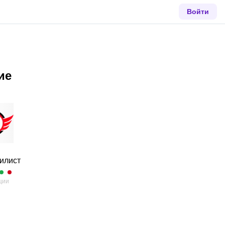
Войти
ие
илист
ции