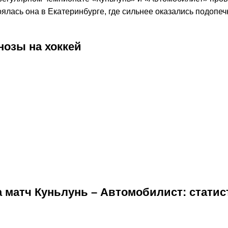
оялась она в Екатеринбурге, где сильнее оказались подоп
нозы на хоккей
1,80
К
:
1,70
026
3:00
12.06.2026
3:00
10.0
матч Вегас –
Прогноз на матч
Прогноз н
естая игра
Каролина – Вегас.
Каролина.
авдает
«Ураганы» сделают
игра фин
большой шаг к триумфу
также пол
Окончен
НХЛ
Окончен
НХЛ
а матч Куньлунь – Автомобилист: статис