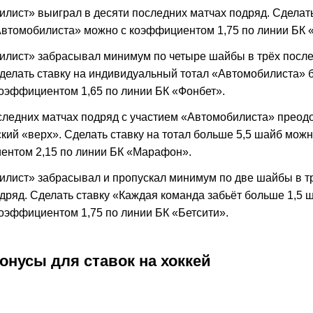
лист» выиграл в десяти последних матчах подряд. Сделать
Автомобилиста» можно с коэффициентом 1,75 по линии БК 
илист» забрасывал минимум по четыре шайбы в трёх после
делать ставку на индивидуальный тотал «Автомобилиста» 
оэффициентом 1,65 по линии БК «Фонбет».
следних матчах подряд с участием «Автомобилиста» преод
кий «верх». Сделать ставку на тотал больше 5,5 шайб можн
ентом 2,15 по линии БК «Марафон».
илист» забрасывал и пропускал минимум по две шайбы в т
дряд. Сделать ставку «Каждая команда забьёт больше 1,5 
оэффициентом 1,75 по линии БК «Бетсити».
онусы для ставок на хоккей
д
:
META8
Промокод
:
META20K
Про