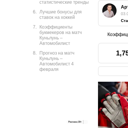
статистические тренды
Ар
6
.
Лучшие бонусы для
03.
ставок на хоккей
Ста
7
.
Коэффициенты
букмекеров на матч
Коэффиц
Куньлунь –
Автомобилист
1,7
8
.
Прогноз на матч
Куньлунь –
Автомобилист 4
февраля
Реклама
18+