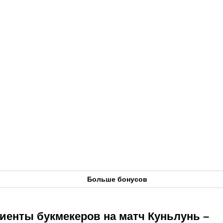
Эксклюзив
Эксклюзив
0000 ₽ в
Промокод Pari: бонус 20000
Бездеп
 бонусов по
рублей за первый депозит
Фонбет:
овых игроков
регист
Фрибеты
За депозит
а депозит
Фрибет
Подробнее
Подро
 промокод
Открыть промокод
От
Больше бонусов
енты букмекеров на матч Куньлунь –