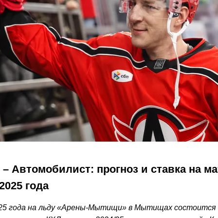
 – Автомобилист: прогноз и ставка на ма
2025 года
025 года на льду «Арены-Мытищи» в Мытищах состоится