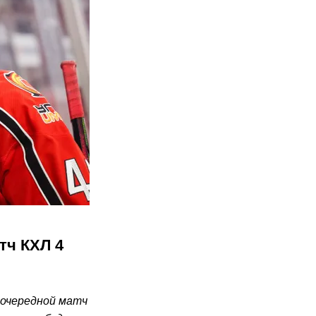
тч КХЛ 4
 очередной матч