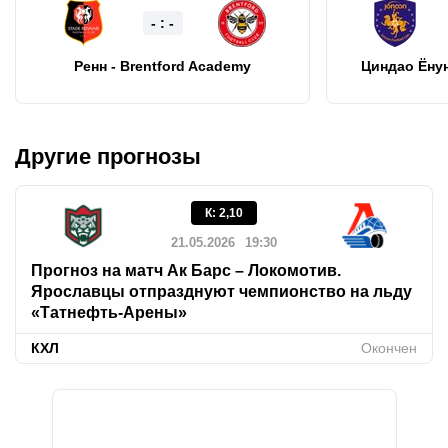
- : -
Ренн - Brentford Academy
Циндао Ёну
Другие прогнозы
К
:
2,10
21.05.2026
19:30
Прогноз на матч Ак Барс – Локомотив.
Ярославцы отпразднуют чемпионство на льду
«Татнефть-Арены»
КХЛ
Окончен