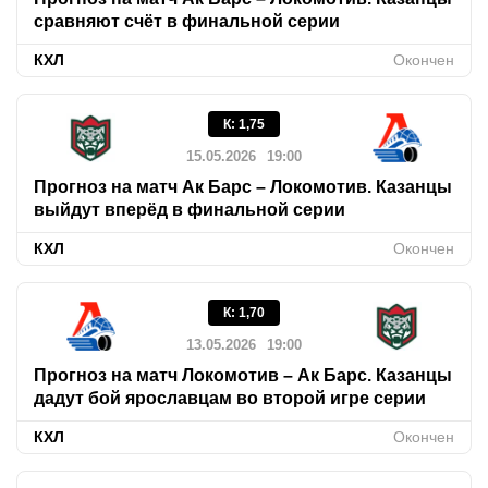
сравняют счёт в финальной серии
КХЛ
Окончен
К
:
1,75
15.05.2026
19:00
Прогноз на матч Ак Барс – Локомотив. Казанцы
выйдут вперёд в финальной серии
КХЛ
Окончен
К
:
1,70
13.05.2026
19:00
Прогноз на матч Локомотив – Ак Барс. Казанцы
дадут бой ярославцам во второй игре серии
КХЛ
Окончен