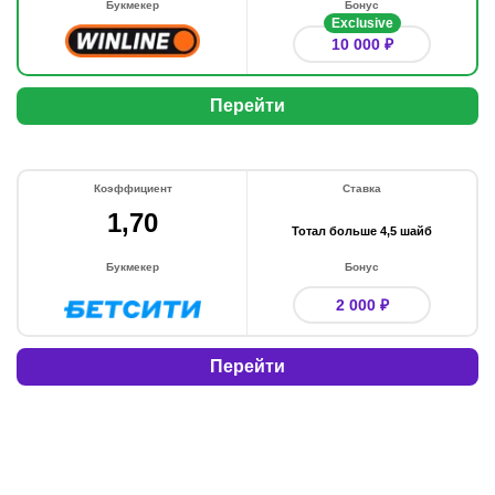
Букмекер
Бонус
Exclusive
10 000 ₽
Перейти
Коэффициент
Ставка
1,70
Тотал больше 4,5 шайб
Букмекер
Бонус
2 000 ₽
Перейти