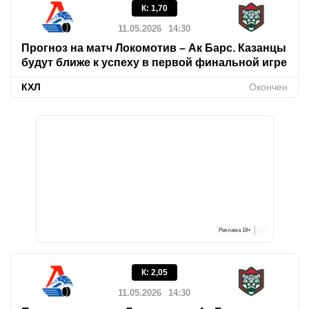
К
:
1,70
11.05.2026
14:30
Прогноз на матч Локомотив – Ак Барс. Казанцы
будут ближе к успеху в первой финальной игре
КХЛ
Окончен
Реклама
18+
К
:
2,05
11.05.2026
14:30