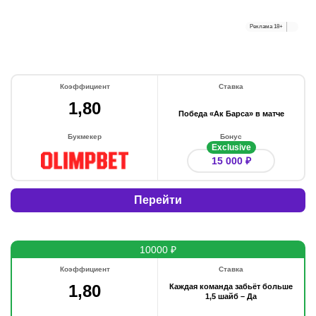
Реклама
18+
Коэффициент
Ставка
1,80
Победа «Ак Барса» в матче
Букмекер
Бонус
Exclusive
15 000 ₽
Перейти
10000 ₽
Коэффициент
Ставка
1,80
Каждая команда забьёт больше
1,5 шайб – Да