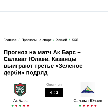
Главная
Прогнозы на спорт
Хоккей
КХЛ
Прогноз на матч Ак Барс –
Салават Юлаев. Казанцы
выиграют третье «Зелёное
дерби» подряд
Окончен
4
:
3
Ак Барс
Салават Юлаев