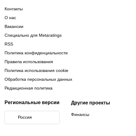
России 2025-2026
Контакты
О нас
Вакансии
Специально для Metaratings
RSS
Политика конфиденциальности
Правила использования
Политика использования cookie
Обработка персональных данных
Редакционная политика
Региональные версии
Другие проекты
Финансы
Россия