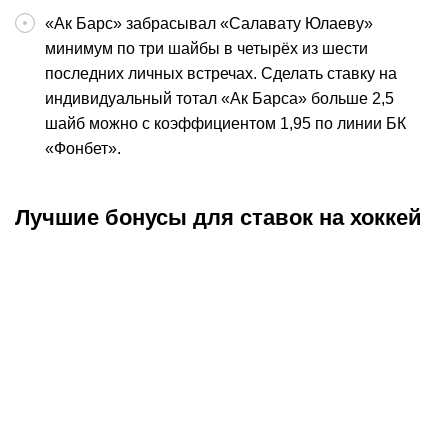
«Ак Барс» забрасывал «Салавату Юлаеву»
минимум по три шайбы в четырёх из шести
последних личных встречах. Сделать ставку на
индивидуальный тотал «Ак Барса» больше 2,5
шайб можно с коэффициентом 1,95 по линии БК
«Фонбет».
Лучшие бонусы для ставок на хоккей
Промокод
:
META8
Промокод
:
META20K
Эксклюзив
Эксклюзив
Промокод Pari: бонус