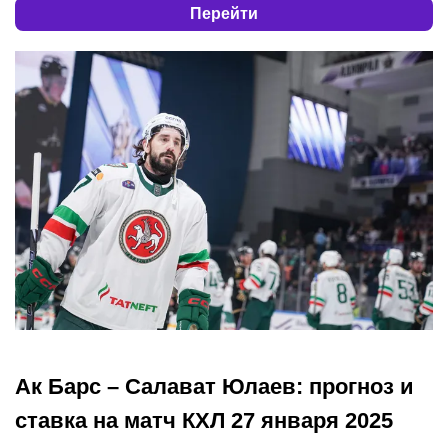
Перейти
Ак Барс – Салават Юлаев: прогноз и
ставка на матч КХЛ 27 января 2025