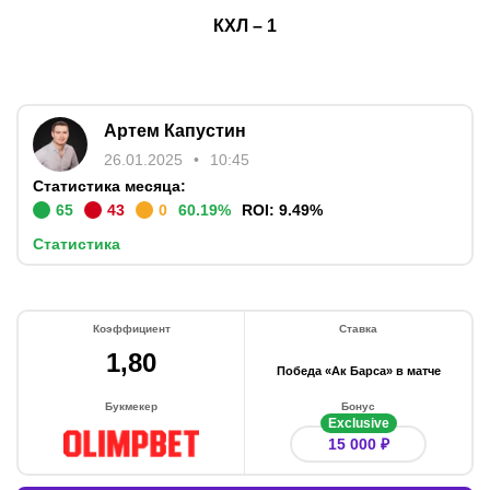
КХЛ
–
1
Артем Капустин
26.01.2025
10:45
Статистика месяца:
65
43
0
60.19
%
ROI:
9.49
%
Статистика
Коэффициент
Ставка
1,80
Победа «Ак Барса» в матче
Букмекер
Бонус
Exclusive
15 000 ₽