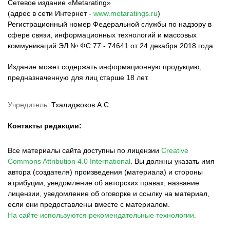
Сетевое издание «Metarating»
(адрес в сети Интернет -
www.metaratings.ru
)
Регистрационный номер Федеральной службы по надзору в
сфере связи, информационных технологий и массовых
коммуникаций ЭЛ № ФС 77 - 74641 от 24 декабря 2018 года.
Издание может содержать информационную продукцию,
предназначенную для лиц старше 18 лет.
Учредитель:
Тхалиджоков А.С.
Контакты редакции:
Все материалы сайта доступны по лицензии
Creative
Commons Attribution 4.0 International
.
Вы должны указать имя
автора (создателя) произведения (материала) и стороны
атрибуции, уведомление об авторских правах, название
лицензии, уведомление об оговорке и ссылку на материал,
если они предоставлены вместе с материалом.
На сайте используются рекомендательные технологии.