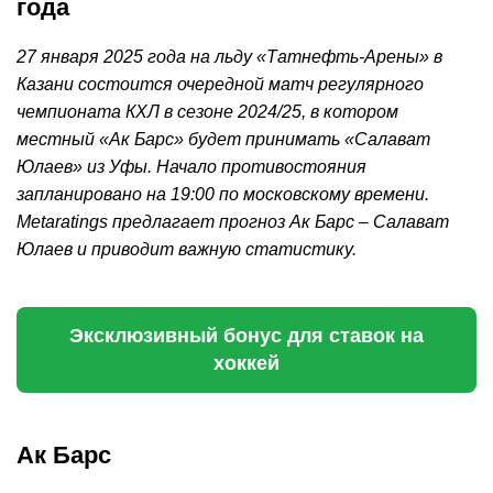
года
27 января 2025 года на льду «Татнефть-Арены» в
Казани состоится очередной матч регулярного
чемпионата КХЛ в сезоне 2024/25, в котором
местный «Ак Барс» будет принимать «Салават
Юлаев» из Уфы. Начало противостояния
запланировано на 19:00 по московскому времени.
Metaratings предлагает прогноз Ак Барс – Салават
Юлаев и приводит важную статистику.
Эксклюзивный бонус для ставок на
хоккей
Ак Барс