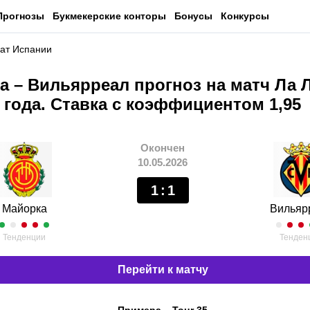
Прогнозы
Букмекерские конторы
Бонусы
Конкурсы
ат Испании
 – Вильярреал прогноз на матч Ла Л
 года. Ставка с коэффициентом 1,95
Окончен
10.05.2026
1
:
1
Майорка
Вильяр
Тенденции
Тенден
Перейти к матчу