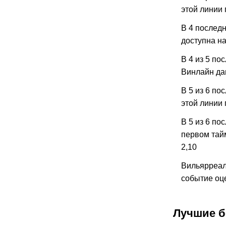
этой линии 
В 4 послед
доступна н
В 4 из 5 п
Винлайн да
В 5 из 6 по
этой линии 
В 5 из 6 п
первом тай
2,10
Вильярреал 
событие оц
Лучшие б