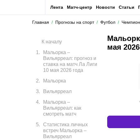
Лента
Матч-центр
Новости
Статьи
Главная
Прогнозы на спорт
Футбол
Чемпион
Мальорка
К началу
мая 2026
1
.
Мальорка –
Вильярреал: прогноз и
ставка на матч Ла Лиги
10 мая 2026 года
2
.
Мальорка
3
.
Вильярреал
4
.
Мальорка –
Вильярреал: как
смотреть матч
5
.
Статистика личных
встреч Мальорка –
Вильярреал