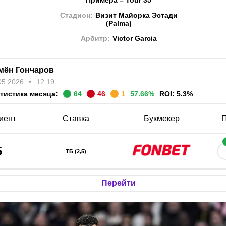
Примера
–
Tour 35
Стадион
:
Визит Майорка Эстади
(
Palma
)
Арбитр
:
Victor Garcia
мён Гончаров
05.2026
12:19
тистика месяца:
64
46
1
57.66
%
ROI:
5.3
%
иент
Ставка
Букмекер
П
5
ТБ (2,5)
Перейти