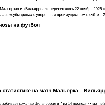
«Мальорка» и «Вильярреал» пересекались 22 ноября 2025 го
алась «субмарина» с уверенным преимуществом в счёте – 2
нозы на футбол
2,10
К
:
2,10
026
15:00
07.08.2026
17:45
07.0
матч Бавария
Прогноз на матч Нафтан –
Прогноз н
ла. Чемпион
Арсенал Дзержинск.
Мозырь –
зьмёт своё в
Дзержинцы увезут три
Могилев.
очка из Новополоцка
наберут т
Чемпионат
Чемпионат
14:55:31
12:10:31
Беларуси
Беларуси
о статистике на матч Мальорка – Вильяр
 забивает команде Вильярреал в 7 из 14 последних матчей