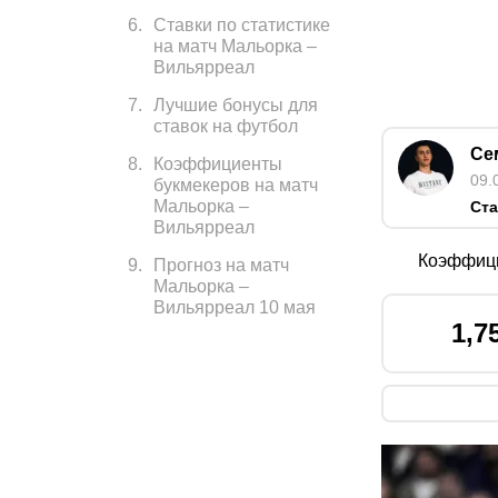
6
.
Ставки по статистике
на матч Мальорка –
Вильярреал
7
.
Лучшие бонусы для
ставок на футбол
Се
8
.
Коэффициенты
09.
букмекеров на матч
Мальорка –
Ста
Вильярреал
Коэффиц
9
.
Прогноз на матч
Мальорка –
Вильярреал 10 мая
1,7