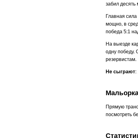
забил десять 
Главная сила
мощно, в сре
победа 5:1 на
На выезде кар
одну победу. 
резервистам. 
Не сыграют
:
Мальорка
Прямую транс
посмотреть бе
Статисти