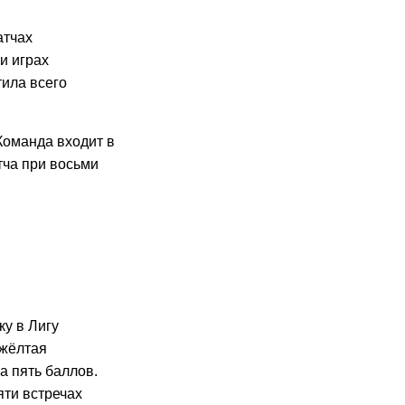
атчах
и играх
тила всего
Команда входит в
тча при восьми
у в Лигу
«жёлтая
а пять баллов.
яти встречах