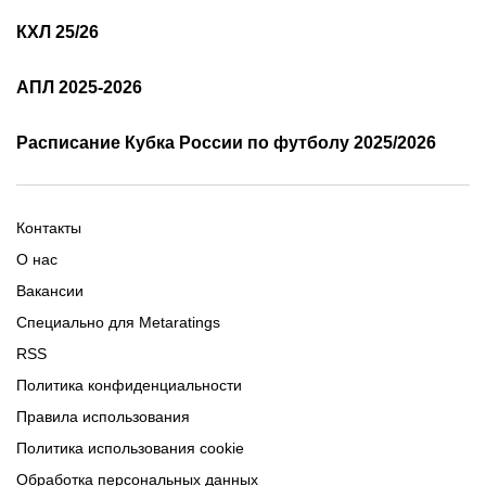
Формат МФЛ
Медиалиги
Как смотреть Лигу
Турнирная таблица Лиги
КХЛ 25/26
Чемпионов
Чемпионов
Расписание матчей ЛЧ 25-
Команды ЛЧ 25-26
Расписание матчей КХЛ
25/26
АПЛ 2025-2026
26
Формат ЛЧ 25/26
Результаты матчей КХЛ
Таблица трансферов КХЛ
Расписание матчей АПЛ
Турнирная таблица КХЛ
Как смотреть АПЛ онлайн
Расписание Кубка России по футболу 2025/2026
Турнирная таблица АПЛ
Таблица и результаты Кубка
России 2025-2026
Контакты
О нас
Вакансии
Специально для Metaratings
RSS
Политика конфиденциальности
Правила использования
Политика использования cookie
Обработка персональных данных