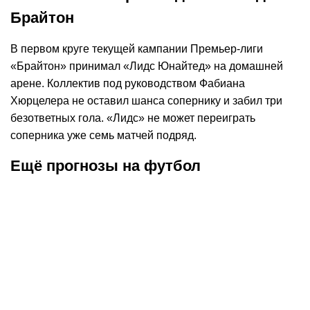
Брайтон
В первом круге текущей кампании Премьер-лиги
«Брайтон» принимал «Лидс Юнайтед» на домашней
арене. Коллектив под руководством Фабиана
Хюрцелера не оставил шанса сопернику и забил три
безответных гола. «Лидс» не может переиграть
соперника уже семь матчей подряд.
Ещё прогнозы на футбол
К
:
2,10
07.08.2026
15:00
07.08
Прогноз на матч Бавария –
Прогноз на м
Астон Вилла. Чемпион
Арсенал Дзе
Германии возьмёт своё в
увезут три о
Гонконге