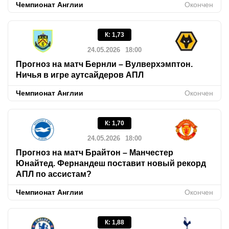
Чемпионат Англии
Окончен
К
:
1,73
24.05.2026
18:00
Прогноз на матч Бернли – Вулверхэмптон.
Ничья в игре аутсайдеров АПЛ
Чемпионат Англии
Окончен
К
:
1,70
24.05.2026
18:00
Прогноз на матч Брайтон – Манчестер
Юнайтед. Фернандеш поставит новый рекорд
АПЛ по ассистам?
Чемпионат Англии
Окончен
К
:
1,88