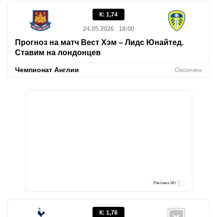
К
:
1,74
24.05.2026
18:00
Прогноз на матч Вест Хэм – Лидс Юнайтед.
Ставим на лондонцев
Чемпионат Англии
Окончен
Реклама
18+
К
:
1,76