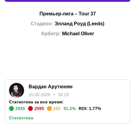
Премьер-лига
–
Tour 37
Стадион
:
Элланд Роуд
(
Leeds
)
Арбитр
:
Michael Oliver
Вардан Арутюнян
15.05.2026
16:19
Статистика за все время:
2935
2595
202
51.2
%
ROI:
1.77
%
Статистика