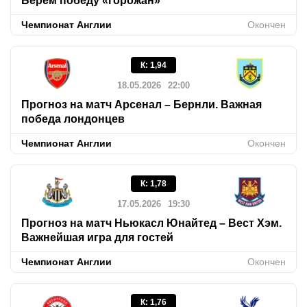
Берем победу «горожан»
Чемпионат Англии
Окончен
К
:
1,94
18.05.2026
22:00
Прогноз на матч Арсенал – Бернли. Важная
победа лондонцев
Чемпионат Англии
Окончен
К
:
1,78
17.05.2026
19:30
Прогноз на матч Ньюкасл Юнайтед – Вест Хэм.
Важнейшая игра для гостей
Чемпионат Англии
Окончен
К
:
1,76