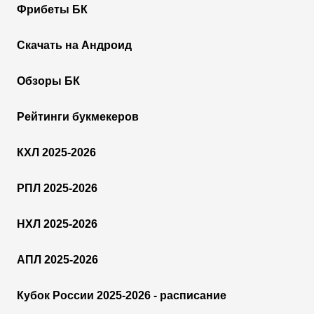
Промокоды Винлайн
Промокоды Марафонбет
Фрибеты БК
Промокоды Бетсити
Промокоды Леон
Фрибеты Без депозита
Промокоды Лига Ставок
Фрибеты Бетсити
Скачать на Андроид
Фрибет за регистрацию
Фрибеты Марафонбет
Винлайн на Андроид
Фрибет Винлайн
Марафонбет на Андроид
Обзоры БК
Фонбет на Андроид
Лига ставок на Андроид
Обзор Винлайн
Бетсити на Андроид
Обзор БК Леон
Рейтинги букмекеров
Обзор Фонбет
Обзор Марафонбет
Букмекерские конторы
Обзор Бетсити
Приложения для ставок на
КХЛ 2025-2026
России
спорт
Легальные букмекерские
КХЛ: расписание матчей
LIVE ставки на спорт
Трансферы КХЛ, лето 2025
РПЛ 2025-2026
конторы
2025-2026
Расписание РПЛ 2025-
РПЛ: таблица и результаты
НХЛ 2025-2026
2026
Трансферы РПЛ, лето 2025
Прямые трансляции РПЛ
Состав РПЛ 25/26
АПЛ 2025-2026
Расписание АПЛ 25/26
Трансляции АПЛ
Кубок России 2025-2026 - расписание
Таблица и результаты АПЛ