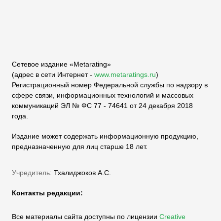
Сетевое издание «Metarating»
(адрес в сети Интернет -
www.metaratings.ru
)
Регистрационный номер Федеральной службы по надзору в
сфере связи, информационных технологий и массовых
коммуникаций ЭЛ № ФС 77 - 74641 от 24 декабря 2018
года.
Издание может содержать информационную продукцию,
предназначенную для лиц старше 18 лет.
Учредитель:
Тхалиджоков А.С.
Контакты редакции:
Все материалы сайта доступны по лицензии
Creative