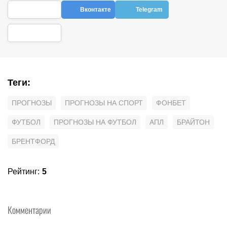
Вконтакте
Telegram
Теги
:
ПРОГНОЗЫ
ПРОГНОЗЫ НА СПОРТ
ФОНБЕТ
ФУТБОЛ
ПРОГНОЗЫ НА ФУТБОЛ
АПЛ
БРАЙТОН
БРЕНТФОРД
Рейтинг
:
5
Комментарии