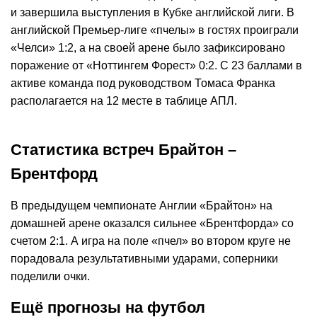
и завершила выступления в Кубке английской лиги. В
английской Премьер-лиге «пчелы» в гостях проиграли
«Челси» 1:2, а на своей арене было зафиксировано
поражение от «Ноттингем Форест» 0:2. С 23 баллами в
активе команда под руководством Томаса Франка
располагается на 12 месте в таблице АПЛ.
Статистика встреч Брайтон –
Брентфорд
В предыдущем чемпионате Англии «Брайтон» на
домашней арене оказался сильнее «Брентфорда» со
счетом 2:1. А игра на поле «пчел» во втором круге не
порадовала результативными ударами, соперники
поделили очки.
Ещё прогнозы на футбол