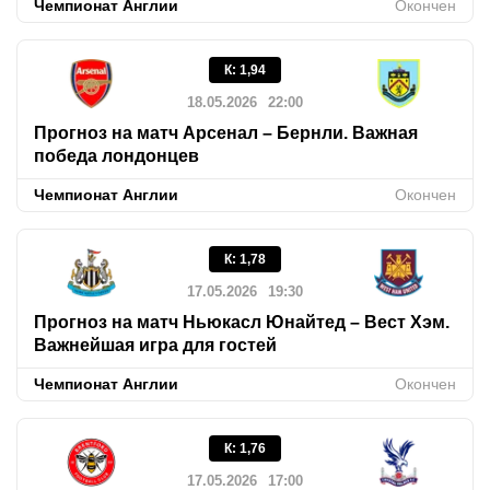
Чемпионат Англии
Окончен
К
:
1,94
18.05.2026
22:00
Прогноз на матч Арсенал – Бернли. Важная
победа лондонцев
Чемпионат Англии
Окончен
К
:
1,78
17.05.2026
19:30
Прогноз на матч Ньюкасл Юнайтед – Вест Хэм.
Важнейшая игра для гостей
Чемпионат Англии
Окончен
К
:
1,76
17.05.2026
17:00