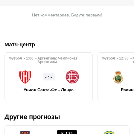
Нет комментариев. Будьте первым!
Матч-центр
Футбол
1:00
Аргентина:
Чемпионат
Футбол
12:30
Аргентины
- : -
Унион Санта-Фе - Ланус
Расинг
Другие прогнозы
К
:
1,74