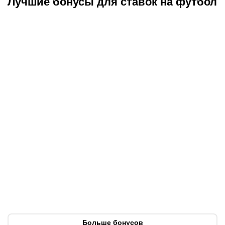
Лучшие бонусы для ставок на футбол
Промокод
:
META8
Промокод
:
META20K
Эксклюзив
Эксклюзив
Промокод Pari: бонус
Фрибеты до 10000 ₽ в
Б
20000 рублей за
Winline — 10 бонусов по
Ф
первый депозит
1000 ₽ для новых
р
игроков
Фрибеты
За депозит
Фрибеты
За депозит
Подробнее
Подробнее
П
Открыть промокод
Открыть промокод
Больше бонусов