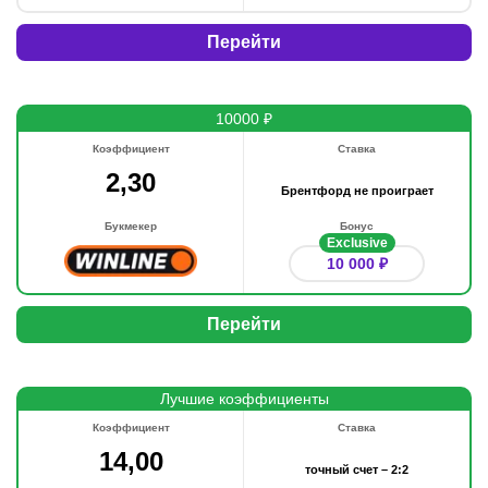
Перейти
10000 ₽
Коэффициент
Ставка
2,30
Брентфорд не проиграет
Букмекер
Бонус
Exclusive
10 000 ₽
Перейти
Лучшие коэффициенты
Коэффициент
Ставка
14,00
точный счет – 2:2