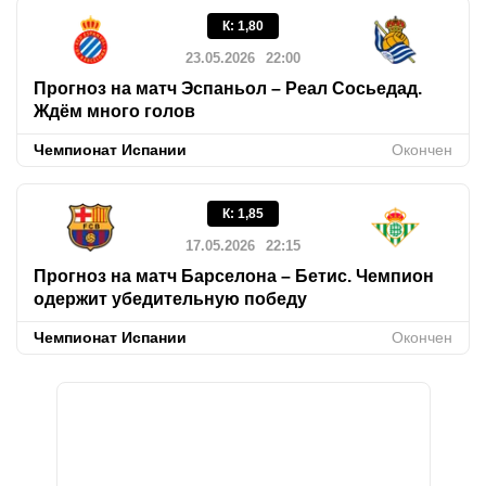
К
:
1,80
23.05.2026
22:00
Прогноз на матч Эспаньол – Реал Сосьедад.
Ждём много голов
Чемпионат Испании
Окончен
К
:
1,85
17.05.2026
22:15
Прогноз на матч Барселона – Бетис. Чемпион
одержит убедительную победу
Чемпионат Испании
Окончен