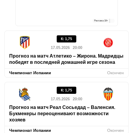
Реклама
18+
К
:
1,75
17.05.2026
20:00
Прогноз на матч Атлетико – Жирона. Мадридцы
победят в последней домашней игре сезона
Чемпионат Испании
Окончен
К
:
1,75
17.05.2026
20:00
Прогноз на матч Реал Сосьедад – Валенсия.
Букмекеры переоценивают возможности
хозяев
Чемпионат Испании
Окончен