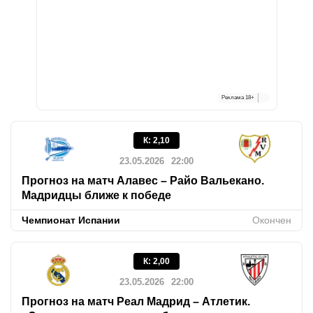
Реклама
18+
К
:
2,10
23.05.2026
22:00
Прогноз на матч Алавес – Райо Вальекано.
Мадридцы ближе к победе
Чемпионат Испании
Окончен
К
:
2,00
23.05.2026
22:00
Прогноз на матч Реал Мадрид – Атлетик.