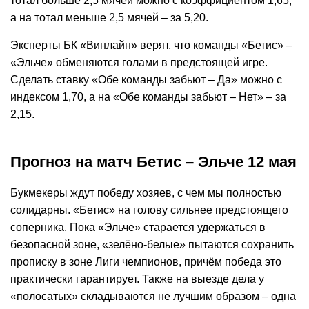
тотал больше 2,5 мячей можно с коэффициентом 1,65,
а на тотал меньше 2,5 мячей – за 5,20.
Эксперты БК «Винлайн» верят, что команды «Бетис» –
«Эльче» обменяются голами в предстоящей игре.
Сделать ставку «Обе команды забьют – Да» можно с
индексом 1,70, а на «Обе команды забьют – Нет» – за
2,15.
Прогноз на матч Бетис – Эльче 12 мая
Букмекеры ждут победу хозяев, с чем мы полностью
солидарны. «Бетис» на голову сильнее предстоящего
соперника. Пока «Эльче» старается удержаться в
безопасной зоне, «зелёно-белые» пытаются сохранить
прописку в зоне Лиги чемпионов, причём победа это
практически гарантирует. Также на выезде дела у
«полосатых» складываются не лучшим образом – одна