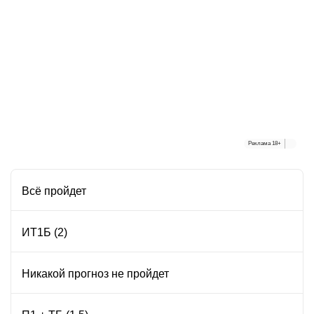
Реклама
18+
Всё пройдет
ИТ1Б (2)
Никакой прогноз не пройдет