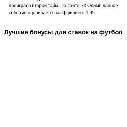
проиграла второй тайм. На сайте БК Олимп данное
событие оценивается коэффициент 1,95
Лучшие бонусы для ставок на футбол
Промокод
:
META8
Промокод
:
META20K
Эксклюзив
Эксклюзив
Промокод Pari: бонус
Фрибеты до 10000 ₽ в
Б
20000 рублей за
Winline — 10 бонусов по
Ф
первый депозит
1000 ₽ для новых
р
игроков
Фрибеты
За депозит
Фрибеты
За депозит