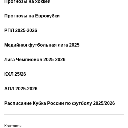
Прогнозы на Бундеслигу
Прогнозы на хоккей
Прогнозы на Лигу 1 (ФНЛ)
Прогнозы на Чемпионат
Ставки на КХЛ 25/26
Прогнозы на АПЛ
Франции
Ставки на Евротур
Прогнозы на Еврокубки
Ставки на НХЛ 25/26
Прогнозы на Ла Лигу
Ставки на МЛС
Прогнозы на ЛЧ 25-26
Конференций
РПЛ 2025-2026
Ставки на Серию А
Прогнозы на ЛЕ 25-26
Прогнозы на Лигу Наций
Расписание РПЛ 2025-2026
Ставки на Лигу
Таблица трансферов РПЛ
Медийная футбольная лига 2025
Прямые трансляции РПЛ
Состав РПЛ 25/26
Расписание Медиалиги 2025
РПЛ: таблица и результаты
Команды Медиалиги 2025
Лига Чемпионов 2025-2026
Турнирная таблица
Формат МФЛ
Медиалиги
Как смотреть Лигу
Турнирная таблица Лиги
КХЛ 25/26
Чемпионов
Чемпионов
Расписание матчей ЛЧ 25-
Команды ЛЧ 25-26
Расписание матчей КХЛ
25/26
АПЛ 2025-2026
26
Формат ЛЧ 25/26
Результаты матчей КХЛ
Таблица трансферов КХЛ
Расписание матчей АПЛ
Турнирная таблица КХЛ
Как смотреть АПЛ онлайн
Расписание Кубка России по футболу 2025/2026
Турнирная таблица АПЛ
Таблица и результаты Кубка
России 2025-2026
Контакты