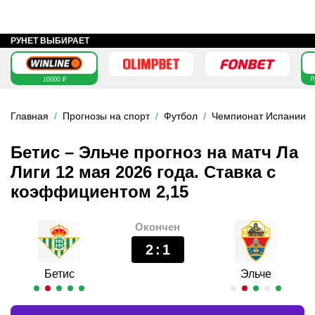
РУНЕТ ВЫБИРАЕТ
Л
10000 ₽
Главная
Прогнозы на спорт
Футбол
Чемпионат Испании
Бетис – Эльче прогноз на матч Ла
Лиги 12 мая 2026 года. Ставка с
коэффициентом 2,15
Окончен
2
:
1
Бетис
Эльче