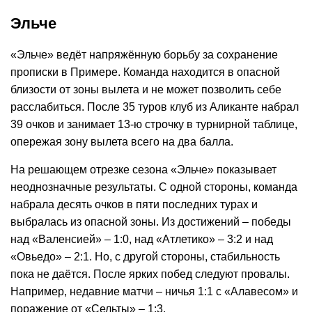
Эльче
«Эльче» ведёт напряжённую борьбу за сохранение
прописки в Примере. Команда находится в опасной
близости от зоны вылета и не может позволить себе
расслабиться. После 35 туров клуб из Аликанте набрал
39 очков и занимает 13‑ю строчку в турнирной таблице,
опережая зону вылета всего на два балла.
На решающем отрезке сезона «Эльче» показывает
неоднозначные результаты. С одной стороны, команда
набрала десять очков в пяти последних турах и
выбралась из опасной зоны. Из достижений – победы
над «Валенсией» – 1:0, над «Атлетико» – 3:2 и над
«Овьедо» – 2:1. Но, с другой стороны, стабильность
пока не даётся. После ярких побед следуют провалы.
Например, недавние матчи – ничья 1:1 с «Алавесом» и
поражение от «Сельты» – 1:3.