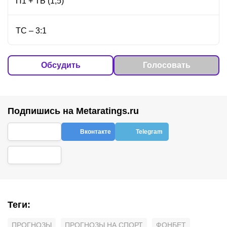
П1 + ТБ (1,5)
ТС – 3:1
Обсудить
Голосовать
Подпишись на Metaratings.ru
Вконтакте
Telegram
Теги
:
ПРОГНОЗЫ
ПРОГНОЗЫ НА СПОРТ
ФОНБЕТ