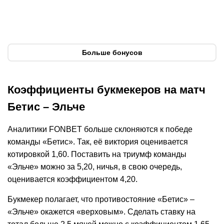
Подробнее
Подробнее
П
Открыть промокод
Открыть промокод
Больше бонусов
Коэффициенты букмекеров на матч
Бетис – Эльче
Аналитики FONBET больше склоняются к победе
команды «Бетис». Так, её виктория оценивается
котировкой 1,60. Поставить на триумф команды
«Эльче» можно за 5,20, ничья, в свою очередь,
оценивается коэффициентом 4,20.
Букмекер полагает, что противостояние «Бетис» –
«Эльче» окажется «верховым». Сделать ставку на