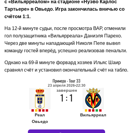
с «Вильярреалом» на стадионе «Нуэво Карлос
Тартьере» в Овьедо. Игра закончилась вничью со
счётом 1:1.
На 12-й минуте судьи, после просмотра ВАР, отменили
гол полузащитника «Вильярреала» Даниэля Парехо.
Через две минуты нападающий Николя Пепе вывел
команду гостей вперёд, успешно реализовав пенальти.
Однако на 69-й минуте форвард хозяев Ильяс Шаир
сравнял счёт и установил окончательный счёт на табло.
Примера
-
Tour 33
23 апреля 2026
22:30
завершен
1 : 1
Реал
Вильярреал
Овьедо