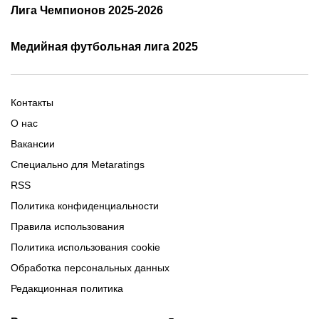
Кубок России 2025/2026 -
Лига Чемпионов 2025-2026
таблица и результаты
Трансляции Лиги чемпионов
чемпионов
Медийная футбольная лига 2025
Расписание матчей ЛЧ
Команды ЛЧ 2025-2026
2025-2026
Расписание Медиалиги 2025
Регламент Лиги чемпионов
Команды Медиалиги 5 сезон
Турнирная таблица Лиги
Турнирная таблица
Формат МФЛ-5
Контакты
Медиалиги 5
О нас
Вакансии
Специально для Metaratings
RSS
Политика конфиденциальности
Правила использования
Политика использования cookie
Обработка персональных данных
Редакционная политика