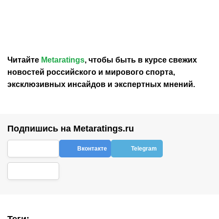
«Реал Мадрид»
Моуринью посетовал на
представил игровые
плохую форму новичка
номера новичков на
«Реала» Силвы
сезон-2026/27
Читайте
Metaratings
, чтобы быть в курсе свежих
новостей
российского
и мирового спорта,
эксклюзивных инсайдов и экспертных мнений.
Подпишись на Metaratings.ru
Вконтакте
Telegram