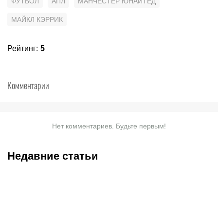
ФУТБОЛ
АПЛ
МАНЧЕСТЕР ЮНАЙТЕД
МАЙКЛ КЭРРИК
Рейтинг
:
5
Комментарии
Нет комментариев. Будьте первым!
Недавние статьи