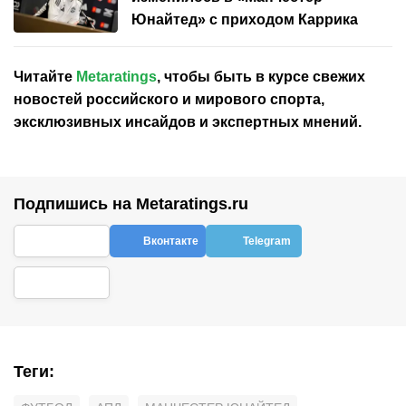
Юнайтед» с приходом Каррика
Читайте
Metaratings
, чтобы быть в курсе свежих
новостей
российского
и мирового спорта,
эксклюзивных инсайдов и экспертных мнений.
Подпишись на Metaratings.ru
Вконтакте
Telegram
Теги
: