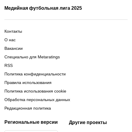
Трансляции Лиги чемпионов
чемпионов
Медийная футбольная лига 2025
Расписание матчей ЛЧ
Команды ЛЧ 2025-2026
2025-2026
Расписание Медиалиги 2025
Регламент Лиги чемпионов
Команды Медиалиги 5 сезон
Турнирная таблица Лиги
Турнирная таблица
Формат МФЛ-5
Контакты
Медиалиги 5
О нас
Вакансии
Специально для Metaratings
RSS
Политика конфиденциальности
Правила использования
Политика использования cookie
Обработка персональных данных
Редакционная политика
Региональные версии
Другие проекты