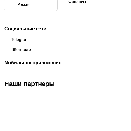
Финансы
Россия
Социальные сети
Telegram
ВКонтакте
Мобильное приложение
Наши партнёры
ФК «Зенит»
ФК «Спартак»
ФК «Краснодар»