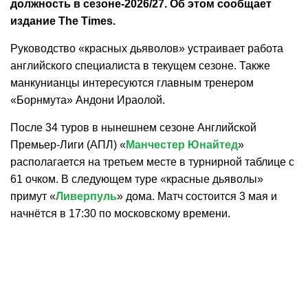
должность в сезоне-2026/27. Об этом сообщает
издание The Times.
Руководство «красных дьяволов» устраивает работа
английского специалиста в текущем сезоне. Также
манкунианцы интересуются главным тренером
«Борнмута» Андони Ираолой.
После 34 туров в нынешнем сезоне Английской
Премьер-Лиги (АПЛ) «
Манчестер Юнайтед
»
располагается на третьем месте в турнирной таблице с
61 очком. В следующем туре «красные дьяволы»
примут «
Ливерпуль
» дома. Матч состоится 3 мая и
начнётся в 17:30 по московскому времени.