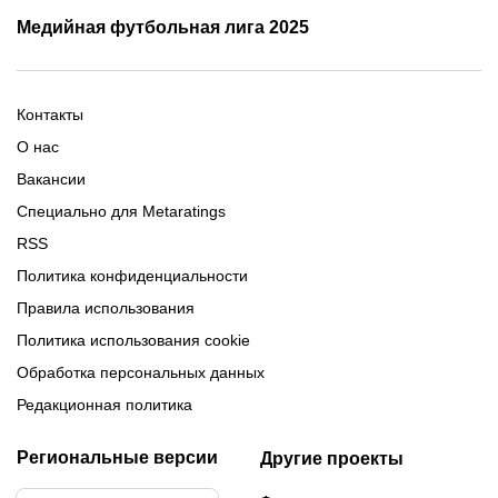
Трансляции Лиги чемпионов
чемпионов
Медийная футбольная лига 2025
Расписание матчей ЛЧ
Команды ЛЧ 2025-2026
2025-2026
Расписание Медиалиги 2025
Регламент Лиги чемпионов
Команды Медиалиги 5 сезон
Турнирная таблица Лиги
Турнирная таблица
Формат МФЛ-5
Контакты
Медиалиги 5
О нас
Вакансии
Специально для Metaratings
RSS
Политика конфиденциальности
Правила использования
Политика использования cookie
Обработка персональных данных
Редакционная политика
Региональные версии
Другие проекты