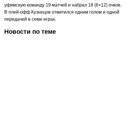
уфимскую команду 19 матчей и набрал 18 (6+12) очков.
В плей
‑
оф
ф Кузнецов
отметился
одним
голом
и
одной
передачей
в
семи
играх
.
Новости по теме
07.08.2026
19:32
04.08.2026
9:43
Агент Кузнецова: мы с
Люзенков — о Кузнецове
Евгением склоняемся к
в «Сибири»: пока без
переходу в «Сибирь»
комментариев, ждём
ответ Евгения