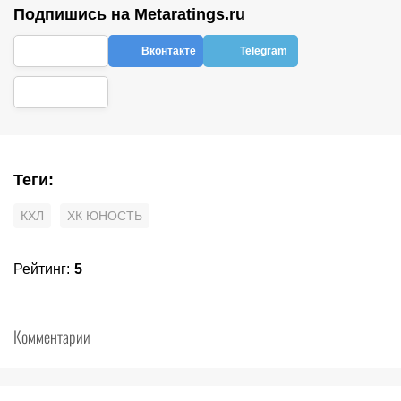
Подпишись на Metaratings.ru
Вконтакте
Telegram
Теги
:
КХЛ
ХК ЮНОСТЬ
Рейтинг
:
5
Комментарии