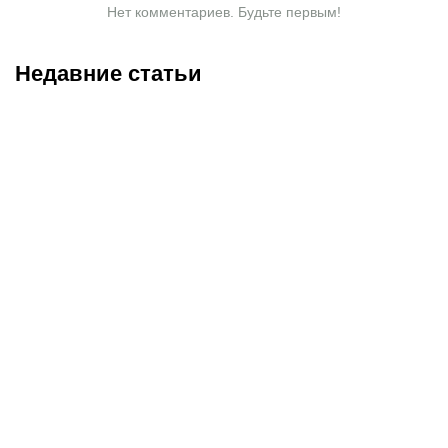
Нет комментариев. Будьте первым!
Недавние статьи
06.08.2026
17:10
06.08.2026
14:00
Буше подписывает звезд
Заболотного забанили до
и хочет прервать
конца года: весной экс-
проклятие «Авангарда»:
игрока «Спартака»
разбираем трансферную
поймали на допинге
кампанию омичей