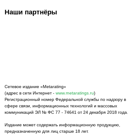
Наши партнёры
ФК «Зенит»
ФК «Спартак»
ФК «Краснодар»
Сетевое издание «Metarating»
(адрес в сети Интернет -
www.metaratings.ru
)
Регистрационный номер Федеральной службы по надзору в
сфере связи, информационных технологий и массовых
коммуникаций ЭЛ № ФС 77 - 74641 от 24 декабря 2018 года.
Издание может содержать информационную продукцию,
предназначенную для лиц старше 18 лет.