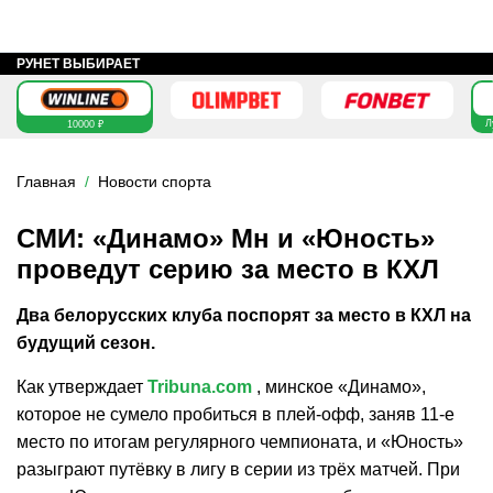
РУНЕТ ВЫБИРАЕТ
Л
10000 ₽
Главная
Новости спорта
СМИ: «Динамо» Мн и «Юность»
проведут серию за место в КХЛ
Два белорусских клуба поспорят за место в КХЛ на
будущий сезон.
Как утверждает
Tribuna.com
, минское «Динамо»,
которое не сумело пробиться в плей-офф, заняв 11-е
место по итогам регулярного чемпионата, и «Юность»
разыграют путёвку в лигу в серии из трёх матчей. При