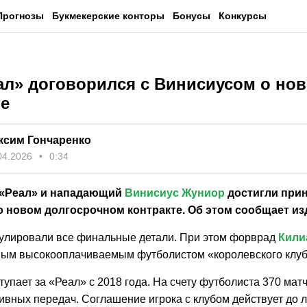
Прогнозы
Букмекерские конторы
Бонусы
Конкурсы
еал» договорился с Винисиусом о но
те
ксим Гончаренко
04.2026
0:34
 «Реал» и нападающий
Винисиус Жуниор
достигли при
о новом долгосрочном контракте. Об этом сообщает из
улировали все финальные детали. При этом форврад
Кили
мым высокооплачиваемым футболистом «королевского клуб
упает за «Реал» с 2018 года. На счету футболиста 370 матч
ивных передач. Соглашение игрока с клубом действует до л