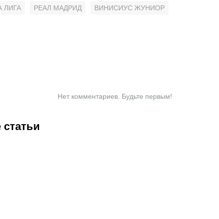
А ЛИГА
РЕАЛ МАДРИД
ВИНИСИУС ЖУНИОР
Нет комментариев. Будьте первым!
 статьи
2:25
06.08.2026
20:50
06.08.2026
19:35
06.08.2026
17:10
06.