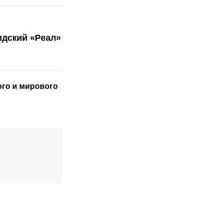
идский «Реал»
ого
и мирового