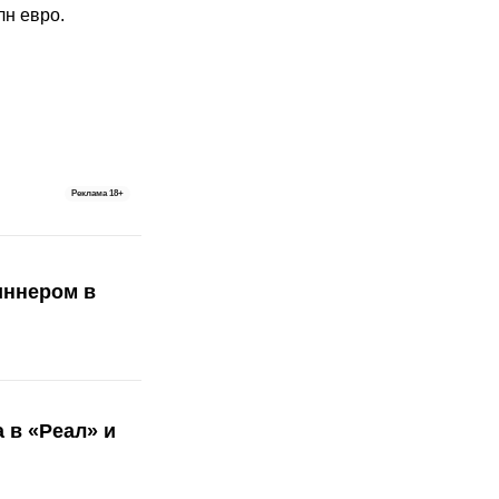
лн евро.
Реклама
18+
иннером в
 в «Реал» и