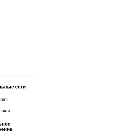
льные сети
gram
такте
ьное
жение