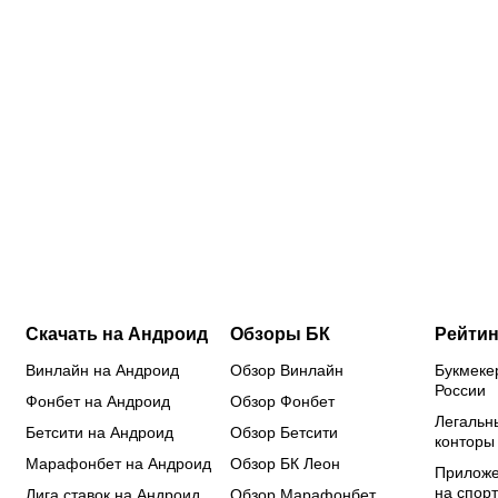
Поможет
Валерий
Буше
За
ли Даку
Карпин в
подписывает
за
стать
шестой раз
звезд и
до
«Спартаку»
стал
хочет
го
чемпионом?
отцом: у
прервать
ве
В РПЛ уже
тренера
проклятие
иг
были
сборной
«Авангарда»:
«С
случаи,
России
разбираем
по
когда
впервые
трансферную
до
золото
родился
кампанию
приносил
сын!
омичей
один
трансфер
Скачать на Андроид
Обзоры БК
Рейтин
Винлайн на Андроид
Обзор Винлайн
Букмеке
России
Фонбет на Андроид
Обзор Фонбет
Легальн
Бетсити на Андроид
Обзор Бетсити
конторы
Марафонбет на Андроид
Обзор БК Леон
Приложе
на спорт
Лига ставок на Андроид
Обзор Марафонбет