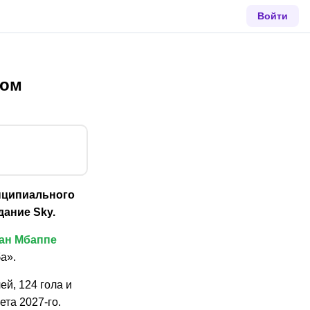
Войти
вом
нципиального
дание Sky.
ан Мбаппе
а».
ей, 124 гола и
ета 2027-го.