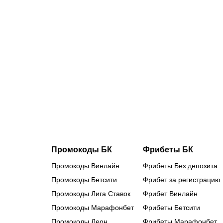
«Выглядит
как новая»:
что
сделали с
любимым
авто
Овечкина,
подаренным
за победу
на ЧМ-2014
Промокоды БК
Фрибеты БК
Промокоды Винлайн
Фрибеты Без депозита
Промокоды Бетсити
Фрибет за регистрацию
Промокоды Лига Ставок
Фрибет Винлайн
Промокоды Марафонбет
Фрибеты Бетсити
Промокоды Леон
Фрибеты Марафонбет