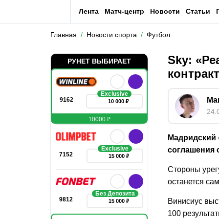
Лента
Матч-центр
Новости
Статьи
Главная
Новости спорта
Футбол
Sky: «Р
РУНЕТ ВЫБИРАЕТ
контрак
Exclusive
Ма
9162
10 000 ₽
24.
10000 ₽
Мадридский
Exclusive
соглашения 
7152
15 000 ₽
Стороны урег
останется са
Без Депозита
9812
Винисиус выст
15 000 ₽
100 результат