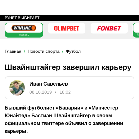
РУНЕТ ВЫБИРАЕТ
Л
10000 ₽
Главная
Новости спорта
Футбол
Швайнштайгер завершил карьеру
Иван Савельев
08.10.2019
18:02
Бывший футболист «Баварии» и «Манчестер
Юнайтед» Бастиан Швайнштайгер в своем
официальном твиттере объявил о завершении
карьеры.