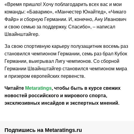
«Время пришло! Хочу поблагодарить всех вас и мои
команды: «Баварию», «Манчестер Юнайтед», «Чикаго
Файр» и сборную Германии. И, конечно, Ану Иванович
и свою семью за поддержку. Спасибо», – написал
Швайнштайгер.
За свою спортивную карьеру полузащитник восемь раз
становился чемпионом Германии, семь раз брал Кубок
Германии, выигрывал Лигу чемпионов. Со сборной
Германии Швайнштайгер становился чемпионом мира
и призером европейских первенств.
Читайте
Metaratings
, чтобы быть в курсе свежих
новостей
российского
и мирового спорта,
эксклюзивных инсайдов и экспертных мнений.
Подпишись на Metaratings.ru