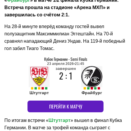
«
Фрайбург
» в матче 1/2 финала Кубка Германии.
Встреча прошла на стадионе «Арена МХП» и
завершилась со счётом 2:1.
На 28-й минуте вперёд команду гостей вывел
полузащитник Максиммилиан Эггештайн. На 70-й
сравнял нападающий Дениз Ундав. На 119-й победный
гол забил Тиаго Томас.
Кубок Германии
-
Semi Finals
23 апреля 2026
21:45
завершен
2 : 1
Штутгарт
Фрайбург
ПЕРЕЙТИ К МАТЧУ
По итогам встречи «
Штутгарт
» вышел в финал Кубка
Германии. В матче за трофей команда сыграет с