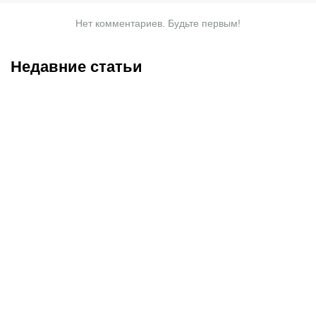
Нет комментариев. Будьте первым!
Недавние статьи
05.08.2026
17:36
05.08.2026
15:55
ЧМ-2026 вышел
В РПЛ приехал участник
историческим для «Матч
ЧМ-2026, за которым
ТВ»: но почти сразу
следили в Бундеслиге:
пришлось вернуться в
кто такой новичок
«реальность»
«Рубина» Урозов?