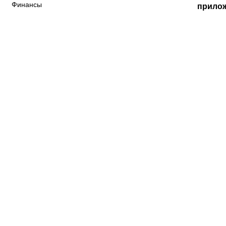
Финансы
прило
«Краснодар»
ФНЛ
ФК Акрон