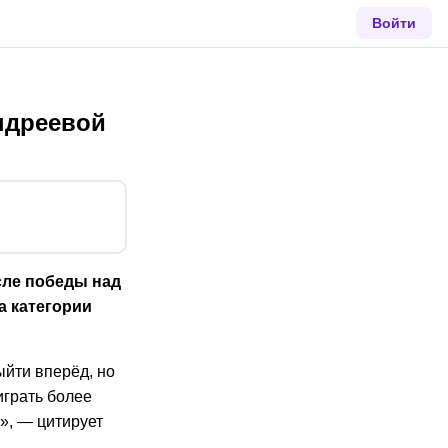
Войти
ндреевой
сле победы над
а категории
ыйти вперёд, но
играть более
», — цитирует