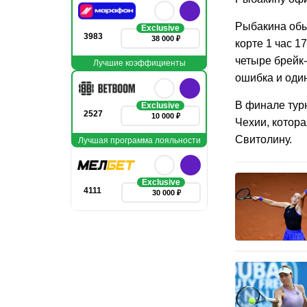
Рыбакина обыг
Exclusive
3983
38 000 ₽
корте 1 час 1
четыре брейк-
Лучшие коэффициенты
ошибка и оди
В финале тур
Exclusive
2527
10 000 ₽
Чехии, котор
Свитолину.
Лучшая программа лояльности
Exclusive
4111
30 000 ₽