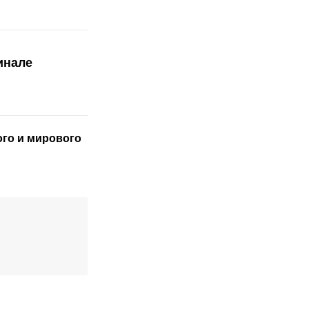
инале
ого
и мирового