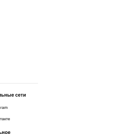
льные сети
gram
такте
ьное