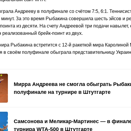
рала Андрееву в полуфинале со счётом 7:5, 6:1. Теннисис
7 минут. За это время Рыбакина совершила шесть эйсов и 
поинта из десяти. На счету Андреевой три подачи навылет,
н реализованный брейк-поинт из двух.
нира Рыбакина встретится с 12-й ракеткой мира Каролиной 
ая в своём полуфинале обыграла представительницу Украи
Мирра Андреева не смогла обыграть Рыбак
полуфинале на турнире в Штутгарте
Самсонова и Меликар-Мартинес — в финале
турнира WTA-500 в Штутгарте