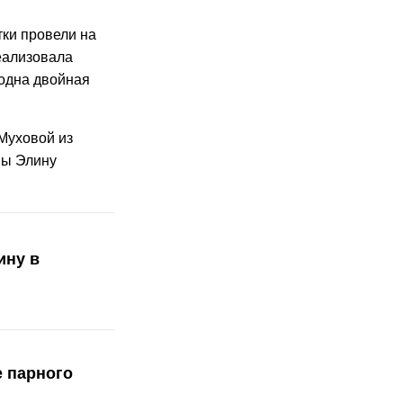
тки провели на
реализовала
 одна двойная
Муховой из
ны Элину
ину в
 парного