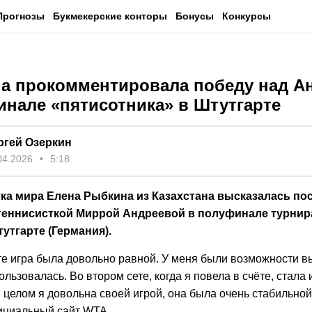
Прогнозы
Букмекерские конторы
Бонусы
Конкурсы
а прокомментировала победу над А
инале «пятисотника» в Штутгарте
ргей Озеркин
04.2026
5:18
тка мира Елена Рыбкина из Казахстана высказалась по
теннисисткой Миррой Андреевой в полуфинале турнир
тутгарте (Германия).
те игра была довольно равной. У меня были возможности в
ользовалась. Во втором сете, когда я повела в счёте, стала 
 целом я довольна своей игрой, она была очень стабильной
ициальный сайт WTA.