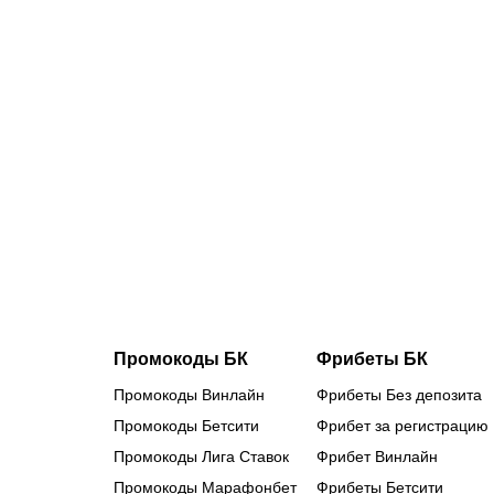
07.08.2026
1
Ангелине
Мельниково
и другим
гимнастам
не дали
визы:
Россию не
хотят
видеть на
чемпионате
Европы?
Промокоды БК
Фрибеты БК
Промокоды Винлайн
Фрибеты Без депозита
Промокоды Бетсити
Фрибет за регистрацию
Промокоды Лига Ставок
Фрибет Винлайн
Промокоды Марафонбет
Фрибеты Бетсити