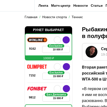
Лента
Матч-центр
Новости
Статьи
Главная
Новости спорта
Теннис
Рыбакин
РУНЕТ ВЫБИРАЕТ
в полуф
Exclusive
Се
9162
10 000 ₽
19.
10000 ₽
Вторая раке
Exclusive
российской 
7152
15 000 ₽
WTA
-500 в Ш
«В первом се
я ими не восп
Без Депозита
9812
15 000 ₽
раскованно. В
Рыбакину оф