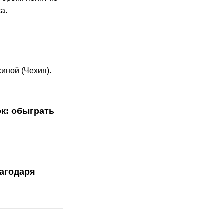
а.
иной (Чехия).
к: обыграть
лагодаря