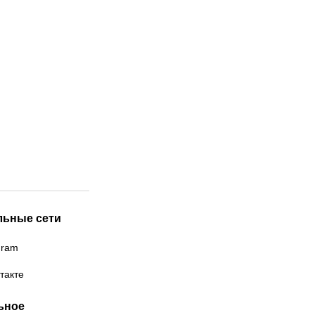
льные сети
gram
такте
ьное