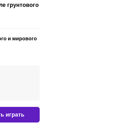
ле грунтового
ого
и мирового
ь играть