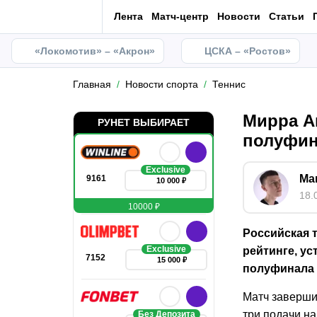
Лента
Матч-центр
Новости
Статьи
«Локомотив» – «Акрон»
ЦСКА – «Ростов»
Главная
Новости спорта
Теннис
Мирра А
РУНЕТ ВЫБИРАЕТ
полуфин
Exclusive
Ма
9161
10 000 ₽
18.
10000 ₽
Российская 
Exclusive
рейтинге, ус
7152
15 000 ₽
полуфинала т
Матч завершил
три подачи на
Без Депозита