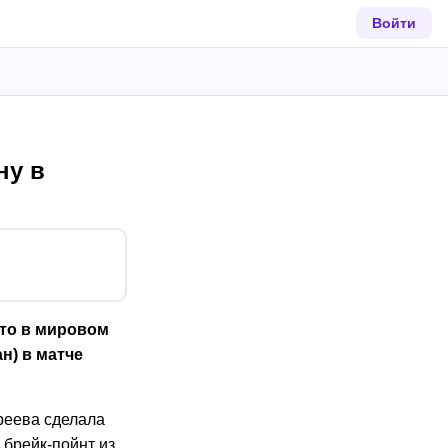
Войти
ну в
сто в мировом
н) в матче
дреева сделала
 брейк-пойнт из