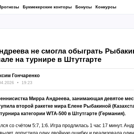
Прогнозы
Букмекерские конторы
Бонусы
Конкурсы
ндреева не смогла обыграть Рыбаки
але на турнире в Штутгарте
ксим Гончаренко
04.2026
19:23
теннисистка Мирра Андреева, занимающая девятое ме
тупила второй ракетке мира Елене Рыбакиной (Казахста
урнира категории WTA-500 в Штутгарте (Германия).
ся со счётом 5:7, 1:6. Игра продлилась 1 час 17 минут. Ан
вылет, допустила одну двойную ошибку и реализовала один