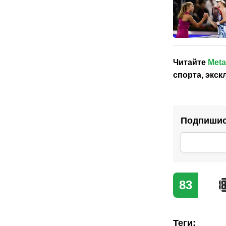
Читайте
Meta
спорта, экс
Подпишись
83
Теги
: