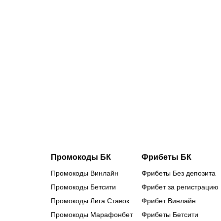
08.08.2026
1
От отказа
«Спартака»
до джокера
«Краснодара
как
Кривцов
заменил
Сперцяна и
стал
лидером
«быков»
Промокоды БК
Фрибеты БК
Промокоды Винлайн
Фрибеты Без депозита
Промокоды Бетсити
Фрибет за регистрацию
Промокоды Лига Ставок
Фрибет Винлайн
Промокоды Марафонбет
Фрибеты Бетсити