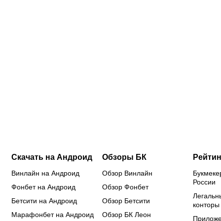
8:30
08.08.2026
15:00
08.08.2026
14:25
08.08.2026
12:55
08.
Трижды
Он
«Ак Барс»
Де
чемпион
поставил
пытается
ли
СССР,
все на
сохранить
«С
»:
главный в
сына
свой
кт
России по
ростом 127
костяк:
в 
ТТД и
см: умер
разбираем
ЦС
герой
Хорхе
трансферную
пр
мемов:
Месси,
кампанию
со
биография
отец и
команды
3-
Александра
единственный
Гатиятулина
Бубнова
агент
Лионеля
Скачать на Андроид
Обзоры БК
Рейтин
Винлайн на Андроид
Обзор Винлайн
Букмеке
России
Фонбет на Андроид
Обзор Фонбет
Легальн
Бетсити на Андроид
Обзор Бетсити
конторы
Марафонбет на Андроид
Обзор БК Леон
Приложе