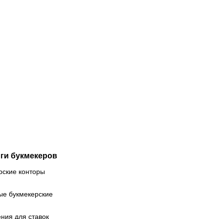
08.2026
11:30
08.08.2026
9:45
бютирует
Россия
 Даку за
может
партак»,
отобраться
о встанет
на ОИ-2028
ворота
уже в
КА:
августе: в
едварительные
Лос-
ставы на
Анджелес
й тур РПЛ
могут
поехать
более
сотни
спортсменов
ги букмекеров
рские конторы
ые букмекерские
ния для ставок