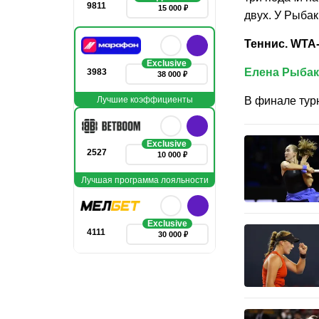
9811
15 000 ₽
двух. У Рыбак
Теннис. WTA-
Exclusive
Елена Рыба
3983
38 000 ₽
Лучшие коэффициенты
В финале тур
Exclusive
2527
10 000 ₽
Лучшая программа лояльности
Exclusive
4111
30 000 ₽