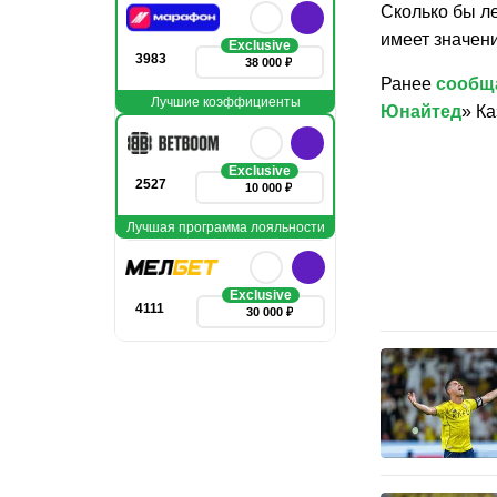
Сколько бы ле
имеет значен
Exclusive
3983
38 000 ₽
Ранее
сообщ
Лучшие коэффициенты
Юнайтед
» К
Exclusive
2527
10 000 ₽
Лучшая программа лояльности
Exclusive
4111
30 000 ₽