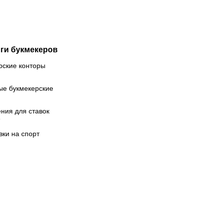
Париже
ги букмекеров
рские конторы
ые букмекерские
ния для ставок
вки на спорт