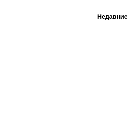
Недавние
07.08.2026
2
Трусовой и
Валиевой
дали
нейтральны
статус: как
наши
королевы
льда
готовятся к
главным