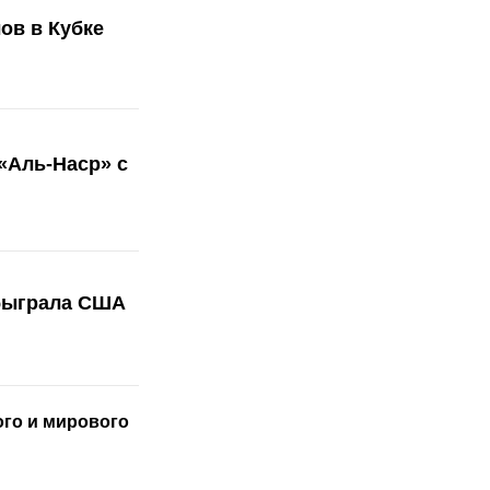
ов в Кубке
«Аль-Наср» с
обыграла США
ого
и мирового