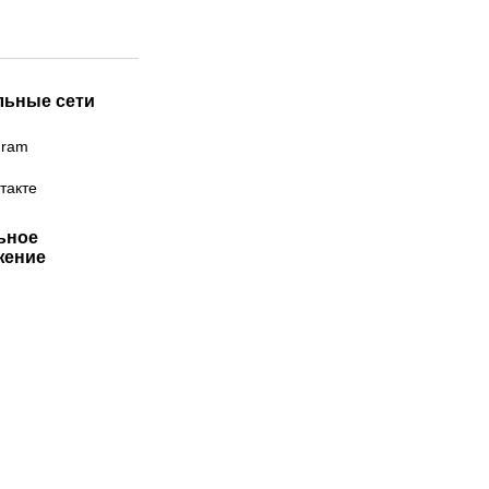
льные сети
gram
такте
ьное
жение