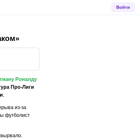
Войти
аком»
тиану Роналду
тура Про‑Лиги
и.
ерыва из‑за
ны футболист
о вырвало.