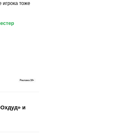
е игрока тоже
естер
Реклама
18+
-Охдуд» и