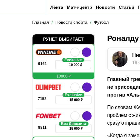
Лента
Матч-центр
Новости
Статьи
Главная
Новости спорта
Футбол
Роналду
РУНЕТ ВЫБИРАЕТ
Ни
Exclusive
16.
9161
10 000 ₽
10000 ₽
Главный тре
не присоедин
против «Аль‑
Exclusive
7152
15 000 ₽
По словам Же
проблем с жи
сразу отправи
Без Депозита
9811
15 000 ₽
«Когда я заме