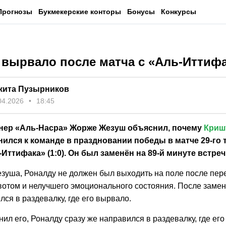
Прогнозы
Букмекерские конторы
Бонусы
Конкурсы
 вырвало после матча с «Аль-Иттиф
кита Пузырников
04.2026
18:45
нер «Аль‑Насра» Жорже Жезуш объяснил, почему
Криш
ился к команде в праздновании победы в матче 29‑го 
Иттифака» (1:0). Он был заменён на 89‑й минуте встреч
зуша, Роналду не должен был выходить на поле после пер
вотом и нелучшего эмоционального состояния. После заме
лся в раздевалку, где его вырвало.
нил его, Роналду сразу же направился в раздевалку, где ег