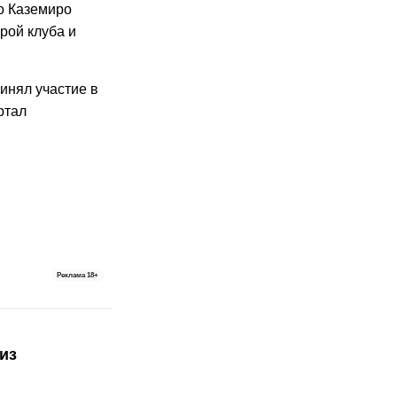
о Каземиро
рой клуба и
ринял участие в
ртал
Реклама
18+
из