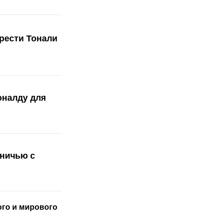
рести Тонали
оналду для
вничью с
ого
и мирового