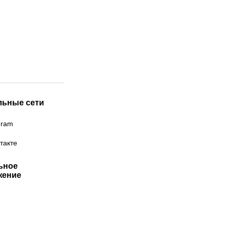
льные сети
gram
такте
ьное
жение