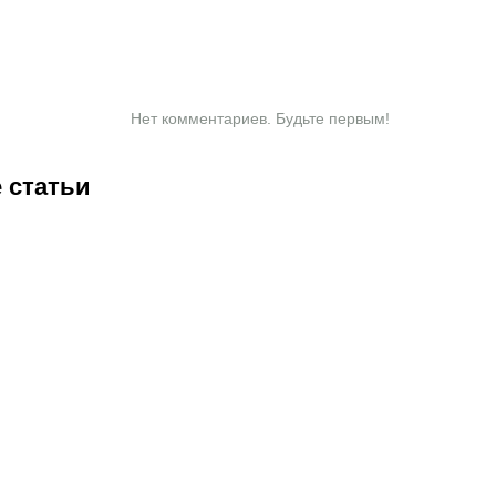
Нет комментариев. Будьте первым!
 статьи
8:45
07.08.2026
18:15
07.08.2026
17:45
07.08.2026
17:00
07.
Валиева,
Ангелине
Смолов
Пе
Трусова и
Мельниковой
продаёт
по
Гуменник
и другим
квартиру в
ва
получили
гимнастам
элитном
ст