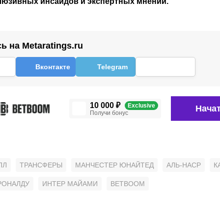
клюзивных инсайдов и экспертных мнений.
 на Metaratings.ru
Вконтакте
Telegram
10 000 ₽
Exclusive
Начат
Получи бонус
ПЛ
ТРАНСФЕРЫ
МАНЧЕСТЕР ЮНАЙТЕД
АЛЬ-НАСР
К
РОНАЛДУ
ИНТЕР МАЙАМИ
BETBOOM