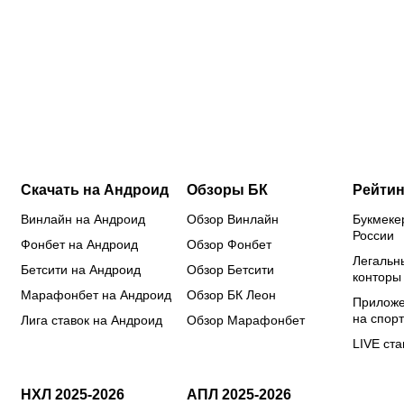
в:
нейтральный
не дали
ЖК за 150
ле
статус от
визы:
миллионов:
Еф
ISU: кого
Россию не
у бывшего
вы
еще
хотят
футболиста
на
допустили
видеть на
закончились
че
из россиян
чемпионате
деньги?
Ев
Европы?
Па
Скачать на Андроид
Обзоры БК
Рейтин
Винлайн на Андроид
Обзор Винлайн
Букмеке
России
Фонбет на Андроид
Обзор Фонбет
Легальн
Бетсити на Андроид
Обзор Бетсити
конторы
Марафонбет на Андроид
Обзор БК Леон
Приложе
на спорт
Лига ставок на Андроид
Обзор Марафонбет
LIVE ста
НХЛ 2025-2026
АПЛ 2025-2026