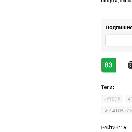
спорта, экс
Подпишись
83
Теги
:
ФУТБОЛ
А
КРИШТИАНУ 
Рейтинг
:
5