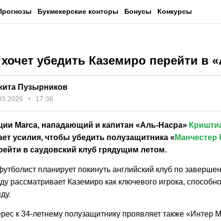
Прогнозы
Букмекерские конторы
Бонусы
Конкурсы
 хочет убедить Каземиро перейти в 
кита Пузырников
03.2026
17:36
ии Marca, нападающий и капитан «Аль‑Насра»
Кришти
ет усилия, чтобы убедить полузащитника «
Манчестер
рейти в саудовский клуб грядущим летом.
футболист планирует покинуть английский клуб по заверше
лду рассматривает Каземиро как ключевого игрока, способн
ду.
ерес к 34‑летнему полузащитнику проявляет также «Интер 