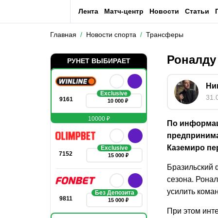
Лента
Матч-центр
Новости
Статьи
Главная
Новости спорта
Трансферы
Роналду
РУНЕТ ВЫБИРАЕТ
Ни
Exclusive
31.
9161
10 000 ₽
10000 ₽
По информац
предпринима
Каземиро пе
Exclusive
7152
15 000 ₽
Бразильский 
сезона. Рона
усилить коман
Без Депозита
9811
15 000 ₽
При этом инт