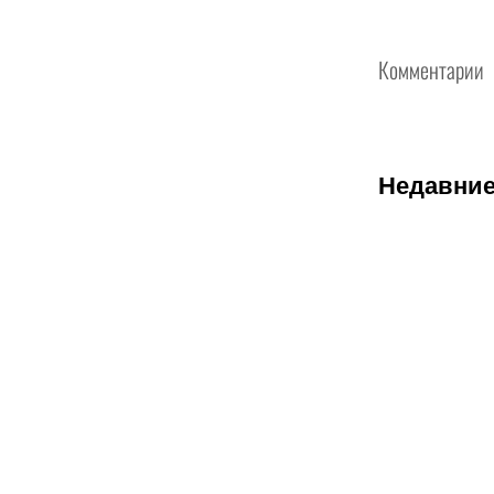
Комментарии
Недавние
07.08.2026
1
Соболев
идет на
победу в
гонке