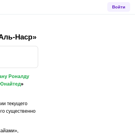
Войти
«Аль-Наср»
ану Роналду
 Юнайтед
»
нии текущего
ого существенно
Майами»,