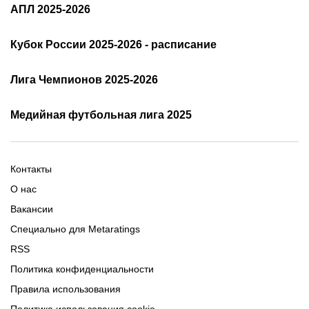
РПЛ: таблица и результаты
АПЛ 2025-2026
Расписание АПЛ 25/26
Трансляции АПЛ
Кубок России 2025-2026 - расписание
Таблица и результаты АПЛ
Кубок России 2025/2026 -
Лига Чемпионов 2025-2026
таблица и результаты
Трансляции Лиги чемпионов
чемпионов
Медийная футбольная лига 2025
Расписание матчей ЛЧ
Команды ЛЧ 2025-2026
2025-2026
Расписание Медиалиги 2025
Регламент Лиги чемпионов
Команды Медиалиги 5 сезон
Турнирная таблица Лиги
Турнирная таблица
Формат МФЛ-5
Контакты
Медиалиги 5
О нас
Вакансии
Специально для Metaratings
RSS
Политика конфиденциальности
Правила использования