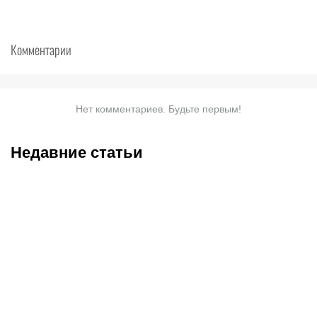
Комментарии
Нет комментариев. Будьте первым!
Недавние статьи
06.08.2026
12:00
06.08.2026
11:50
Переход Даку в
От драк с Ковальчуком
«Спартак» – очень
до «Одиссеи» Нолана: