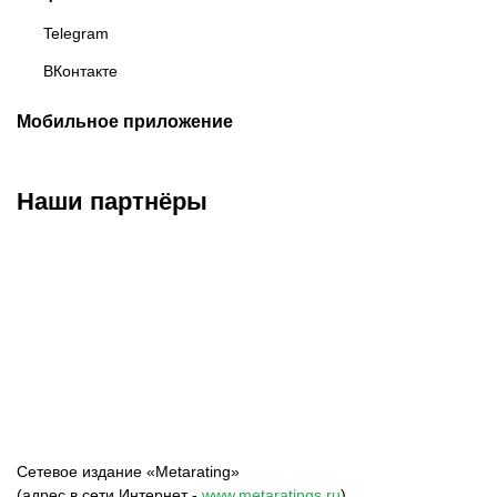
Telegram
ВКонтакте
Мобильное приложение
Наши партнёры
ФК «Зенит»
ФК «Спартак»
ФК «Краснодар»
Сетевое издание «Metarating»
(адрес в сети Интернет -
www.metaratings.ru
)