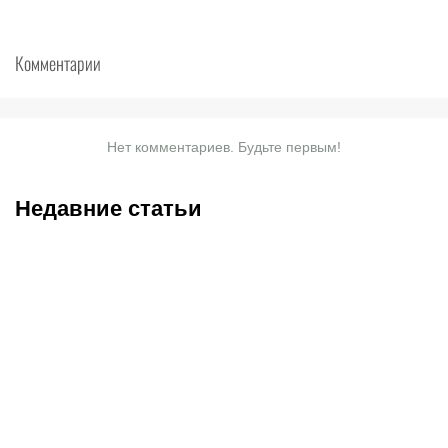
Комментарии
Нет комментариев. Будьте первым!
Недавние статьи
08.08.2026
23:30
08.08.2026
21:15
Кубок мэра Москвы-2026
Дарит открытки, пишет
по хоккею: календарь и
СМС, караулит у дома: