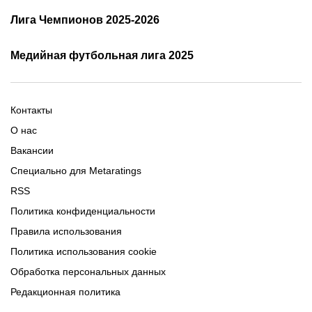
Кубок России 2025/2026 -
Лига Чемпионов 2025-2026
таблица и результаты
Трансляции Лиги чемпионов
чемпионов
Медийная футбольная лига 2025
Расписание матчей ЛЧ
Команды ЛЧ 2025-2026
2025-2026
Расписание Медиалиги 2025
Регламент Лиги чемпионов
Команды Медиалиги 5 сезон
Турнирная таблица Лиги
Турнирная таблица
Формат МФЛ-5
Контакты
Медиалиги 5
О нас
Вакансии
Специально для Metaratings
RSS
Политика конфиденциальности
Правила использования
Политика использования cookie
Обработка персональных данных
Редакционная политика